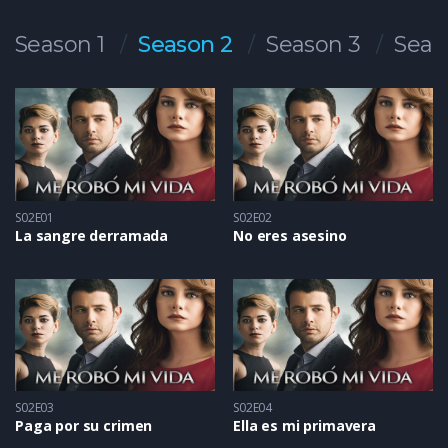
Season 1
Season 2
Season 3
Seas
S02E01
S02E02
La sangre derramada
No eres asesino
S02E03
S02E04
Paga por su crimen
Ella es mi primavera