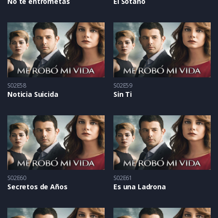
No te entrometas
El Sótano
S02E58
S02E59
Noticia Suicida
Sin Ti
S02E60
S02E61
Secretos de Años
Es una Ladrona