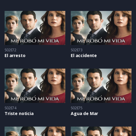
S02E72
S02E73
El arresto
El accidente
S02E74
S02E75
Triste noticia
Agua de Mar