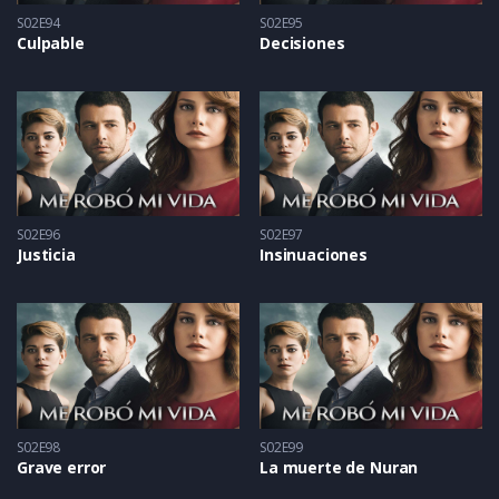
S02E94
S02E95
Culpable
Decisiones
S02E96
S02E97
Justicia
Insinuaciones
S02E98
S02E99
Grave error
La muerte de Nuran