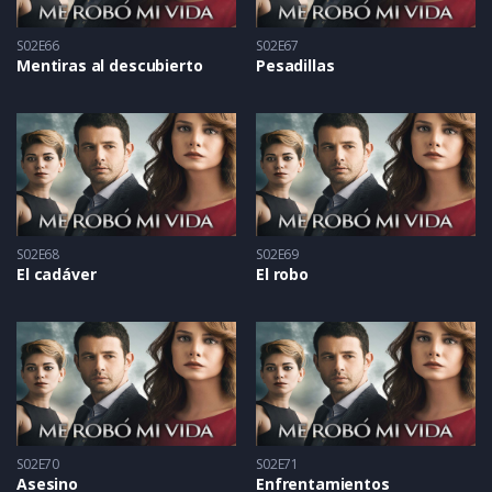
S02E66
S02E67
Mentiras al descubierto
Pesadillas
S02E68
S02E69
El cadáver
El robo
S02E70
S02E71
Asesino
Enfrentamientos