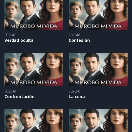
S02E47
S02E48
Verdad oculta
Confesión
S02E49
S02E50
Confrontación
La cena