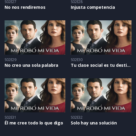
S02E27
S02E28
No nos rendiremos
Injusta competencia
S02E29
S02E30
No creo una sola palabra
Tu clase social es tu destino
S02E31
S02E32
Él me cree todo lo que digo
Solo hay una solución