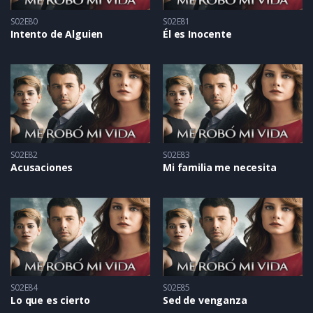
S02E80
S02E81
Intento de Alguien
Él es Inocente
S02E82
S02E83
Acusaciones
Mi familia me necesita
S02E84
S02E85
Lo que es cierto
Sed de venganza