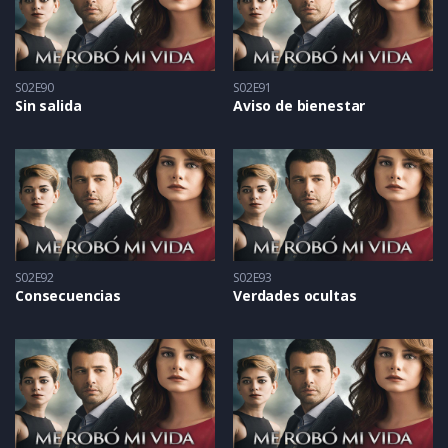
S02E90
S02E91
Sin salida
Aviso de bienestar
S02E92
S02E93
Consecuencias
Verdades ocultas