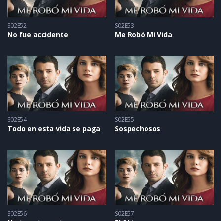
S02E52
S02E53
No fue accidente
Me Robó Mi Vida
S02E54
S02E55
Todo en esta vida se paga
Sospechosos
S02E56
S02E57