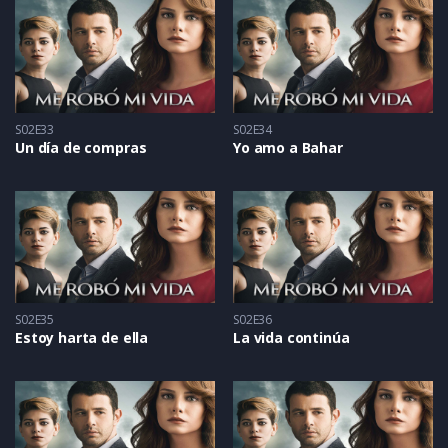
S02E33
S02E34
Un día de compras
Yo amo a Bahar
S02E35
S02E36
Estoy harta de ella
La vida continúa