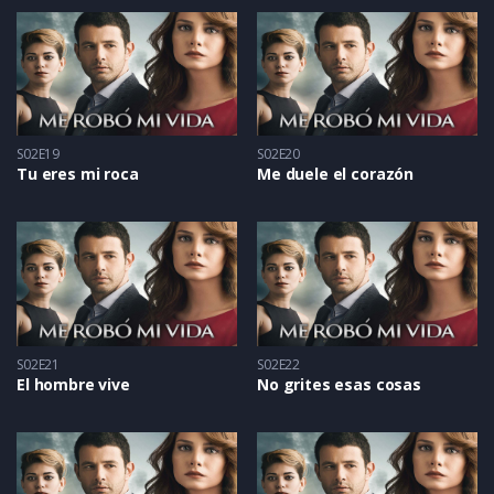
S02E19
S02E20
Tu eres mi roca
Me duele el corazón
S02E21
S02E22
El hombre vive
No grites esas cosas