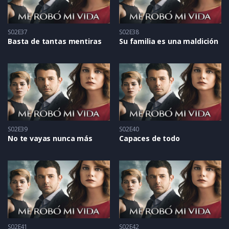
S02E37
S02E38
Basta de tantas mentiras
Su familia es una maldición
S02E39
S02E40
No te vayas nunca más
Capaces de todo
S02E41
S02E42