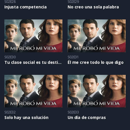
S02E28
S02E29
Injusta competencia
No creo una sola palabra
S02E30
S02E31
Tu clase social es tu destino
Él me cree todo lo que digo
S02E32
S02E33
Solo hay una solución
Un día de compras