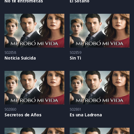
No te entrometas
El Sótano
S02E58
S02E59
Noticia Suicida
Sin Ti
S02E60
S02E61
Secretos de Años
Es una Ladrona