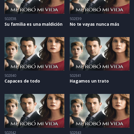
S02E38
S02E39
Su familia es una maldición
No te vayas nunca más
S02E40
S02E41
Capaces de todo
Hagamos un trato
S02E42
S02E43