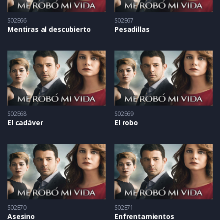
S02E66
S02E67
Mentiras al descubierto
Pesadillas
S02E68
S02E69
El cadáver
El robo
S02E70
S02E71
Asesino
Enfrentamientos