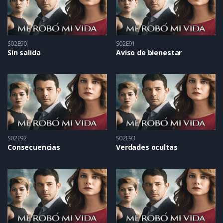
S02E90
S02E91
Sin salida
Aviso de bienestar
S02E92
S02E93
Consecuencias
Verdades ocultas