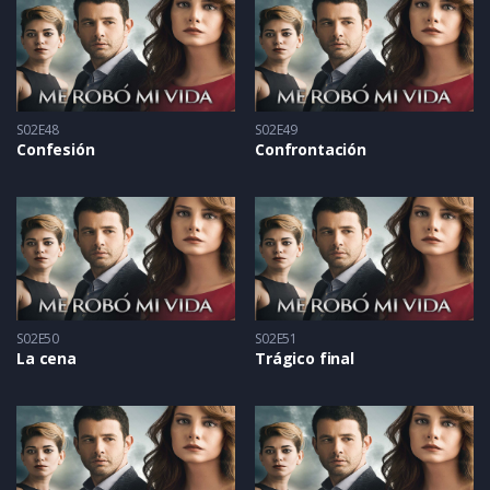
S02E48
S02E49
Confesión
Confrontación
S02E50
S02E51
La cena
Trágico final