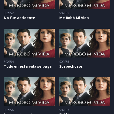
S02E52
S02E53
No fue accidente
Me Robó Mi Vida
S02E54
S02E55
Todo en esta vida se paga
Sospechosos
S02E56
S02E57