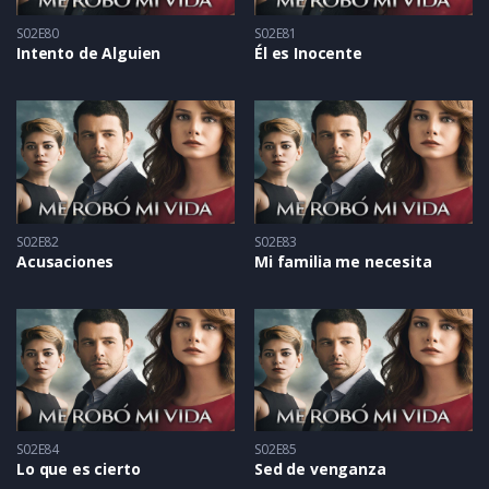
S02E80
S02E81
Intento de Alguien
Él es Inocente
S02E82
S02E83
Acusaciones
Mi familia me necesita
S02E84
S02E85
Lo que es cierto
Sed de venganza