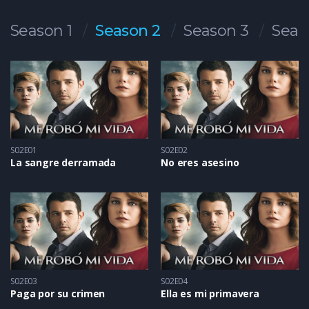
Season 1
Season 2
Season 3
Seas
S02E01
S02E02
La sangre derramada
No eres asesino
S02E03
S02E04
Paga por su crimen
Ella es mi primavera