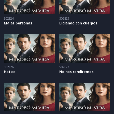
S02E24
S02E25
Malas personas
Lidiando con cuerpos
S02E26
S02E27
Hatice
No nos rendiremos