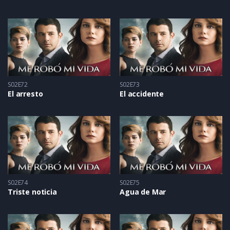
S02E72
S02E73
El arresto
El accidente
S02E74
S02E75
Triste noticia
Agua de Mar