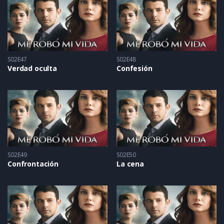
S02E47
S02E48
Verdad oculta
Confesión
S02E49
S02E50
Confrontación
La cena