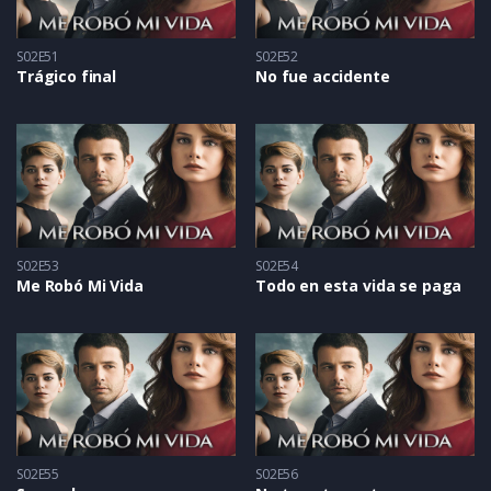
S02E51
S02E52
Trágico final
No fue accidente
S02E53
S02E54
Me Robó Mi Vida
Todo en esta vida se paga
S02E55
S02E56