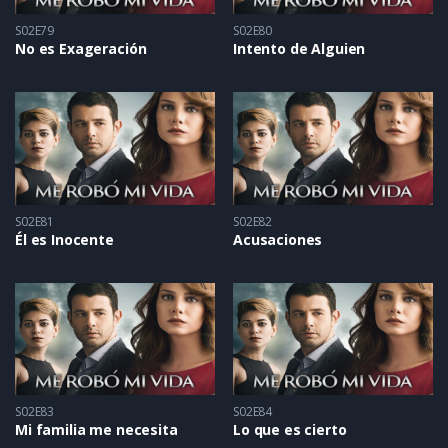
S02E79
S02E80
No es Exageración
Intento de Alguien
S02E81
S02E82
Él es Inocente
Acusaciones
S02E83
S02E84
Mi familia me necesita
Lo que es cierto