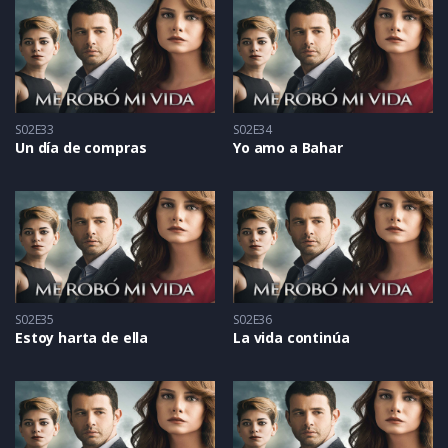
S02E33
S02E34
Un día de compras
Yo amo a Bahar
S02E35
S02E36
Estoy harta de ella
La vida continúa