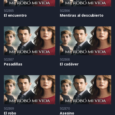
S02E65
S02E66
El encuentro
Mentiras al descubierto
S02E67
S02E68
Pesadillas
El cadáver
S02E69
S02E70
El robo
Asesino