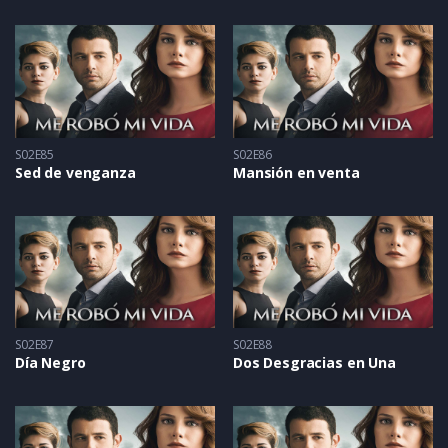
S02E85
S02E86
Sed de venganza
Mansión en venta
S02E87
S02E88
Día Negro
Dos Desgracias en Una