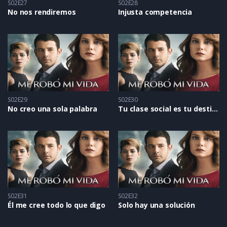
S02E27
S02E28
No nos rendiremos
Injusta competencia
S02E29
S02E30
No creo una sola palabra
Tu clase social es tu destino
S02E31
S02E32
Él me cree todo lo que digo
Solo hay una solución