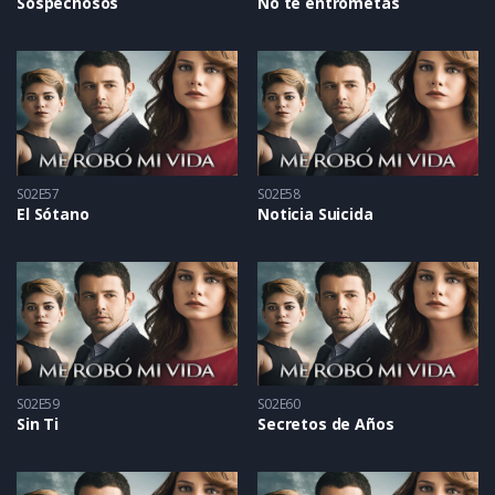
Sospechosos
No te entrometas
S02E57
S02E58
El Sótano
Noticia Suicida
S02E59
S02E60
Sin Ti
Secretos de Años