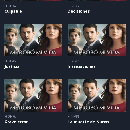
S02E94
S02E95
Culpable
Decisiones
S02E96
S02E97
Justicia
Insinuaciones
S02E98
S02E99
Grave error
La muerte de Nuran