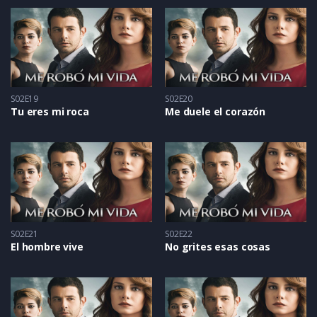
S02E19
S02E20
Tu eres mi roca
Me duele el corazón
S02E21
S02E22
El hombre vive
No grites esas cosas