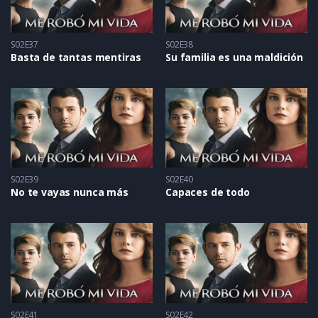
S02E37
S02E38
Basta de tantas mentiras
Su familia es una maldición
S02E39
S02E40
No te vayas nunca más
Capaces de todo
S02E41
S02E42