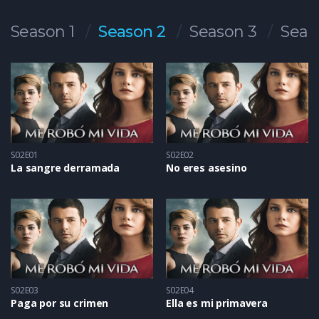
Season 1
Season 2
Season 3
Seas
S02E01
S02E02
La sangre derramada
No eres asesino
S02E03
S02E04
Paga por su crimen
Ella es mi primavera