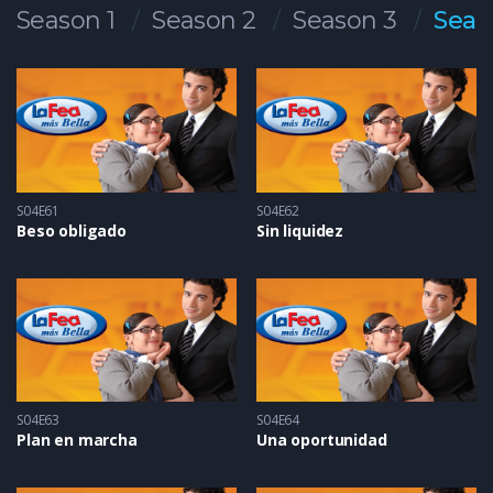
Season 1
Season 2
Season 3
Seas
S04E61
S04E62
Beso obligado
Sin liquidez
S04E63
S04E64
Plan en marcha
Una oportunidad