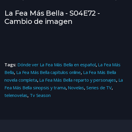
La Fea Más Bella - S04E72 -
Cambio de imagen
Tags:
Dónde ver La Fea Más Bella en español
,
La Fea Más
Bella
,
La Fea Más Bella capítulos online
,
La Fea Más Bella
novela completa
,
La Fea Más Bella reparto y personajes
,
La
Fea Más Bella sinopsis y trama
,
Novelas
,
Series de TV
,
telenovelas
,
Tv Season