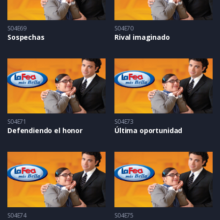
S04E69
S04E70
Sospechas
Rival imaginado
S04E71
S04E73
Defendiendo el honor
Última oportunidad
S04E74
S04E75