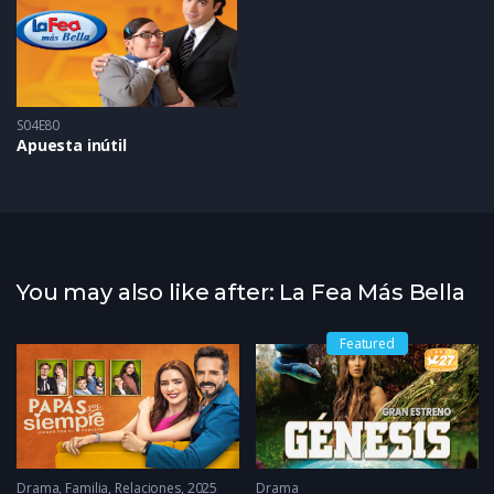
S04E80
Apuesta inútil
You may also like after: La Fea Más Bella
Featured
22 - 2022
Drama
,
Familia
,
Relaciones
2025
Drama