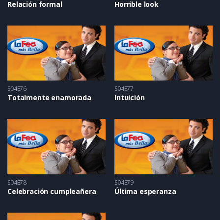
Relación formal
Horrible look
S04E76
S04E77
Totalmente enamorada
Intuición
S04E78
S04E79
Celebración cumpleañera
Última esperanza