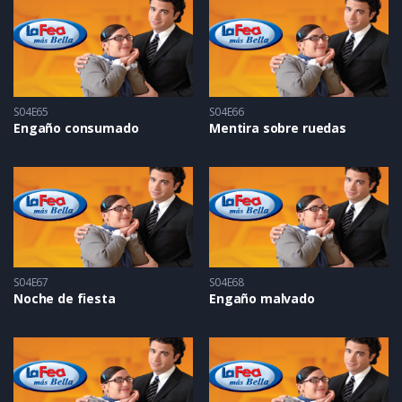
S04E65
S04E66
Engaño consumado
Mentira sobre ruedas
S04E67
S04E68
Noche de fiesta
Engaño malvado