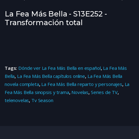
La Fea Más Bella - S13E252 -
Transformación total
Tags:
Dónde ver La Fea Más Bella en español
,
La Fea Más
Bella
,
La Fea Más Bella capítulos online
,
La Fea Más Bella
novela completa
,
La Fea Más Bella reparto y personajes
,
La
Fea Más Bella sinopsis y trama
,
Novelas
,
Series de TV
,
telenovelas
,
Tv Season