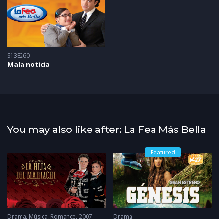
S13E260
Mala noticia
You may also like after: La Fea Más Bella
Featured
Drama
2023
,
Música
,
Romance
2007
Drama