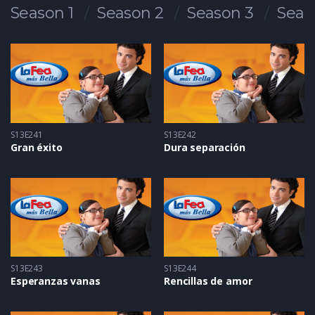
Season 1
Season 2
Season 3
Seas
S13E241
S13E242
Gran éxito
Dura separación
S13E243
S13E244
Esperanzas vanas
Rencillas de amor