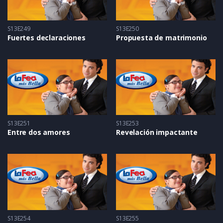
S13E249
S13E250
Fuertes declaraciones
Propuesta de matrimonio
S13E251
S13E253
Entre dos amores
Revelación impactante
S13E254
S13E255