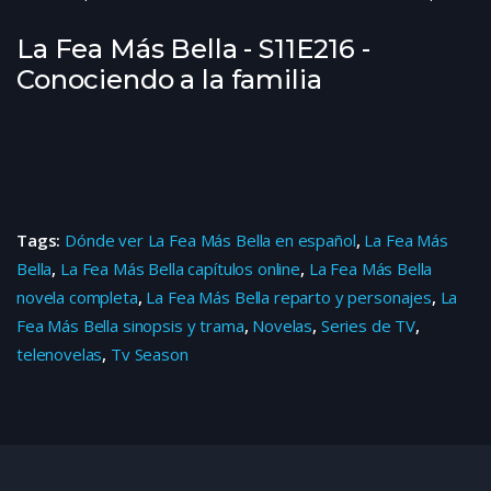
La Fea Más Bella - S11E216 -
Conociendo a la familia
Tags:
Dónde ver La Fea Más Bella en español
,
La Fea Más
Bella
,
La Fea Más Bella capítulos online
,
La Fea Más Bella
novela completa
,
La Fea Más Bella reparto y personajes
,
La
Fea Más Bella sinopsis y trama
,
Novelas
,
Series de TV
,
telenovelas
,
Tv Season