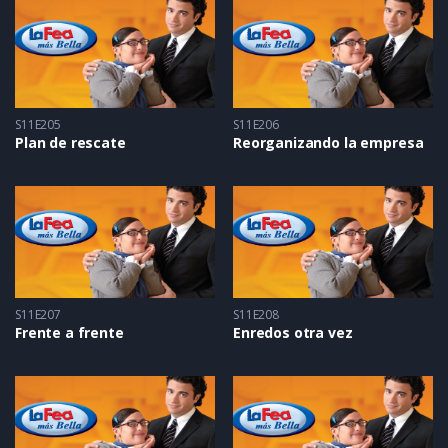
S11E205
S11E206
Plan de rescate
Reorganizando la empresa
S11E207
S11E208
Frente a frente
Enredos otra vez