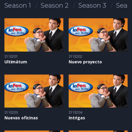
Season 1
Season 2
Season 3
Seas
S11E201
S11E202
Ultimátum
Nuevo proyecto
S11E203
S11E204
Nuevas oficinas
Intrigas