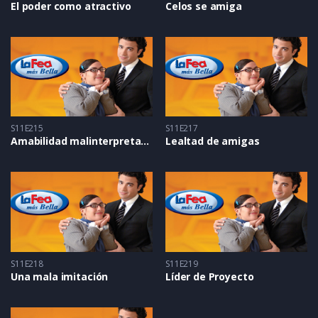
El poder como atractivo
Celos se amiga
S11E215
S11E217
Amabilidad malinterpretada
Lealtad de amigas
S11E218
S11E219
Una mala imitación
Líder de Proyecto