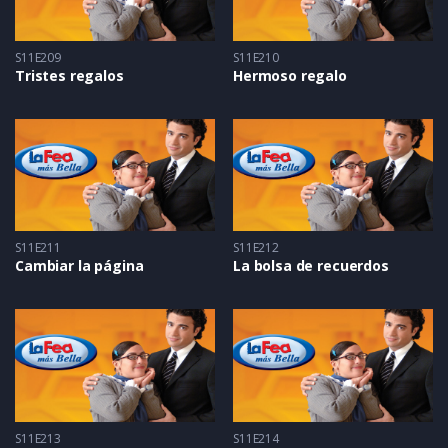
S11E209
S11E210
Tristes regalos
Hermoso regalo
S11E211
S11E212
Cambiar la página
La bolsa de recuerdos
S11E213
S11E214