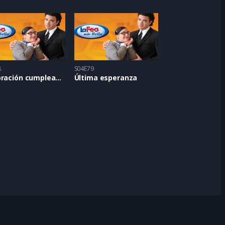
8
S04E79
Celebración cumpleañera
Última esperanza