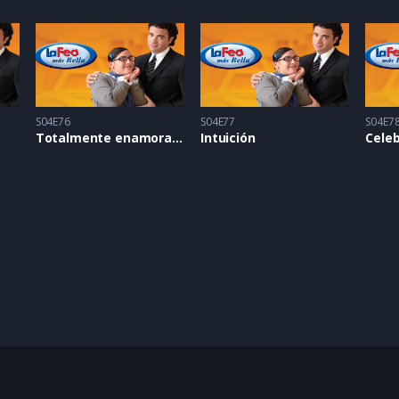
S04E76
S04E77
S04E7
Totalmente enamorada
Intuición