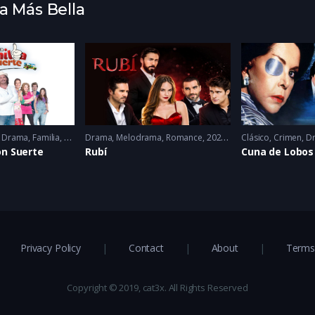
ea Más Bella
,
Drama
,
Familia
,
Romance
Drama
2022
,
Melodrama
,
Romance
2022 - 2022
Clásico
,
Crimen
,
D
on Suerte
Rubí
Cuna de Lobos
Privacy Policy
Contact
About
Terms 
Copyright © 2019, cat3x. All Rights Reserved