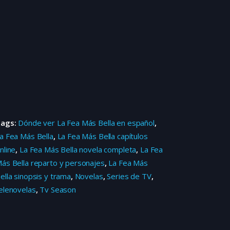
Tags:
Dónde ver La Fea Más Bella en español
,
a Fea Más Bella
,
La Fea Más Bella capítulos
nline
,
La Fea Más Bella novela completa
,
La Fea
ás Bella reparto y personajes
,
La Fea Más
ella sinopsis y trama
,
Novelas
,
Series de TV
,
elenovelas
,
Tv Season