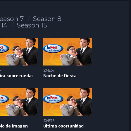
eason 7
Season 8
 14
Season 15
6
S04E67
ira sobre ruedas
Noche de fiesta
2
S04E73
io de imagen
Última oportunidad