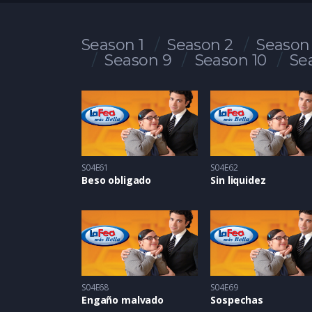
Season 1
Season 2
Season
Season 9
Season 10
Se
S04E61
S04E62
Beso obligado
Sin liquidez
S04E68
S04E69
Engaño malvado
Sospechas