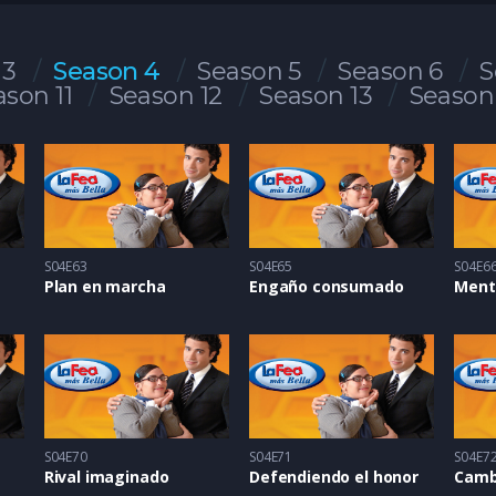
 3
Season 4
Season 5
Season 6
S
ason 11
Season 12
Season 13
Season
S04E63
S04E65
S04E6
Plan en marcha
Engaño consumado
Ment
S04E70
S04E71
S04E7
Rival imaginado
Defendiendo el honor
Camb