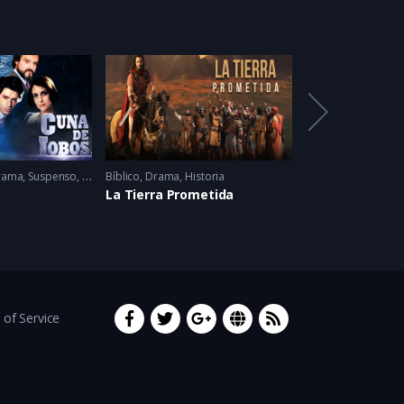
Feat
rama
,
Suspenso
1986
Bíblico
,
Drama
,
Historia
Acción
,
Drama
,
Nar
La Tierra Prometida
La Piloto
of Service