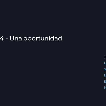
64 - Una oportunidad
L
o
M
B
t