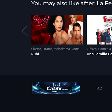
You may also like after: La F
elaciones
2025
Clásico
,
Drama
,
Melodrama
,
Romance
2005 - 2005
Clásico
,
Comedia
empre
Rubí
Una Familia C
FAQ