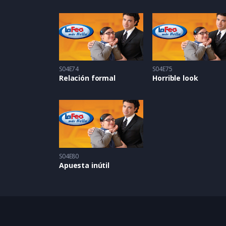
S04E74
S04E75
Relación formal
Horrible look
S04E80
Apuesta inútil