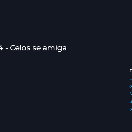
4 - Celos se amiga
L
o
M
B
t