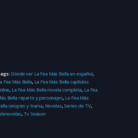
Tags:
Dónde ver La Fea Más Bella en español
,
a Fea Más Bella
,
La Fea Más Bella capítulos
nline
,
La Fea Más Bella novela completa
,
La Fea
ás Bella reparto y personajes
,
La Fea Más
ella sinopsis y trama
,
Novelas
,
Series de TV
,
elenovelas
,
Tv Season