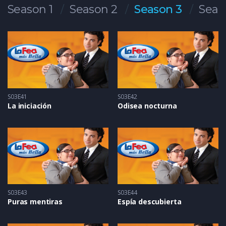
Season 1
Season 2
Season 3
Seas
S03E41
S03E42
La iniciación
Odisea nocturna
S03E43
S03E44
Puras mentiras
Espía descubierta