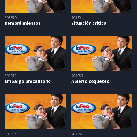
S03E50
S03E51
Remordimientos
Situación crítica
S03E52
S03E53
Embargo precautorio
Abierto coqueteo
S03E54
S03E55