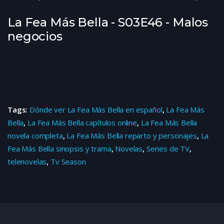
La Fea Más Bella - S03E46 - Malos
negocios
Tags:
Dónde ver La Fea Más Bella en español
,
La Fea Más
Bella
,
La Fea Más Bella capítulos online
,
La Fea Más Bella
novela completa
,
La Fea Más Bella reparto y personajes
,
La
Fea Más Bella sinopsis y trama
,
Novelas
,
Series de TV
,
telenovelas
,
Tv Season