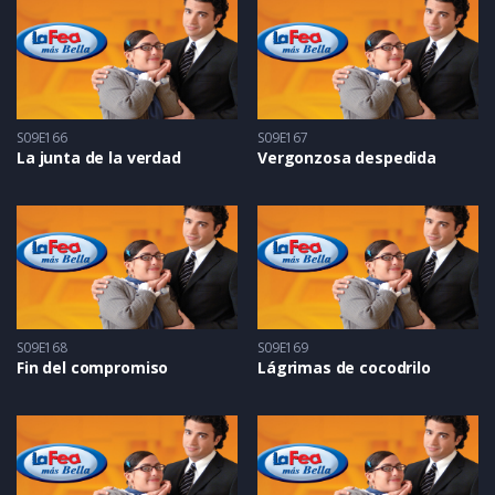
S09E166
S09E167
La junta de la verdad
Vergonzosa despedida
S09E168
S09E169
Fin del compromiso
Lágrimas de cocodrilo