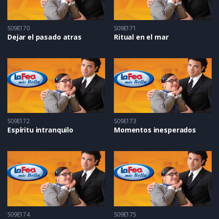
S09E170
S09E171
Dejar el pasado atras
Ritual en el mar
S09E172
S09E173
Espíritu intranquilo
Momentos inesperados
S09E174
S09E175