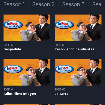
Season 1
Season 2
Season 3
Seas
S09E162
S09E163
Despedida
Resolviendo pendientes
S09E164
S09E165
Adios Filmo Imagen
La carta