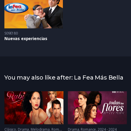
S09E180
Nuevas experiencias
You may also like after: La Fea Más Bella
Clásico
,
Drama
,
Melodrama
,
Romance
Drama
2005 - 2005
,
Romance
2024 - 2024