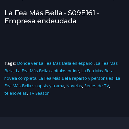
La Fea Más Bella - S09E161 -
Empresa endeudada
Tags:
Dónde ver La Fea Más Bella en español
,
La Fea Más
Bella
,
La Fea Más Bella capítulos online
,
La Fea Más Bella
novela completa
,
La Fea Más Bella reparto y personajes
,
La
Fea Más Bella sinopsis y trama
,
Novelas
,
Series de TV
,
telenovelas
,
Tv Season