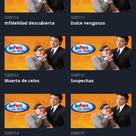
S08E150
S08E151
Infidelidad descubierta
Dulce venganza
S08E152
S08E153
Muerto de celos
Sospechas
S08E154
S08E155