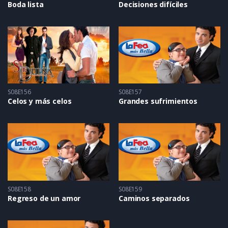
Boda lista
Decisiones difíciles
S08E156
S08E157
Celos y más celos
Grandes sufrimientos
S08E158
S08E159
Regreso de un amor
Caminos separados