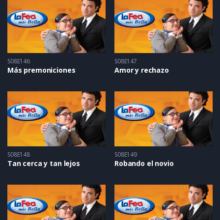
S08E146
S08E147
Más premoniciones
Amor y rechazo
S08E148
S08E149
Tan cerca y tan lejos
Robando el novio