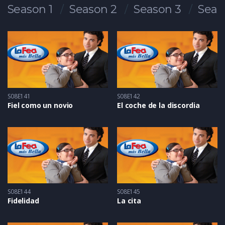
Season 1
Season 2
Season 3
Seas
S08E141
S08E142
Fiel como un novio
El coche de la discordia
S08E144
S08E145
Fidelidad
La cita