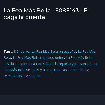
La Fea Más Bella - S08E143 - Él
paga la cuenta
Tags:
Dónde ver La Fea Más Bella en español
,
La Fea Más
Bella
,
La Fea Más Bella capítulos online
,
La Fea Más Bella
novela completa
,
La Fea Más Bella reparto y personajes
,
La
Fea Más Bella sinopsis y trama
,
Novelas
,
Series de TV
,
telenovelas
,
Tv Season