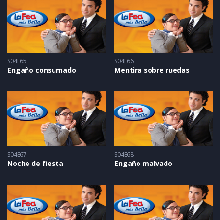
S04E65
S04E66
Engaño consumado
Mentira sobre ruedas
S04E67
S04E68
Noche de fiesta
Engaño malvado