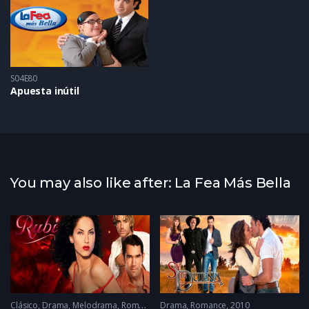
S04E80
Apuesta inútil
You may also like after: La Fea Más Bella
Clásico
,
Drama
,
Melodrama
,
Romance
Drama
2005 - 2005
,
Romance
2010