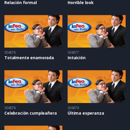
Relación formal
Horrible look
S04E76
S04E77
Totalmente enamorada
Intuición
S04E78
S04E79
Celebración cumpleañera
Última esperanza