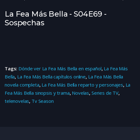
La Fea Más Bella - S04E69 -
Sospechas
Tags:
Dónde ver La Fea Más Bella en español
,
La Fea Más
Bella
,
La Fea Más Bella capítulos online
,
La Fea Más Bella
novela completa
,
La Fea Más Bella reparto y personajes
,
La
Fea Más Bella sinopsis y trama
,
Novelas
,
Series de TV
,
telenovelas
,
Tv Season