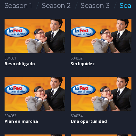
Season 1
Season 2
Season 3
Seas
S04E61
S04E62
Beso obligado
Sin liquidez
S04E63
S04E64
Plan en marcha
Una oportunidad