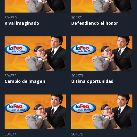
S04E70
S04E71
Rival imaginado
Defendiendo el honor
S04E72
S04E73
Cambio de imagen
Última oportunidad
S04E74
S04E75