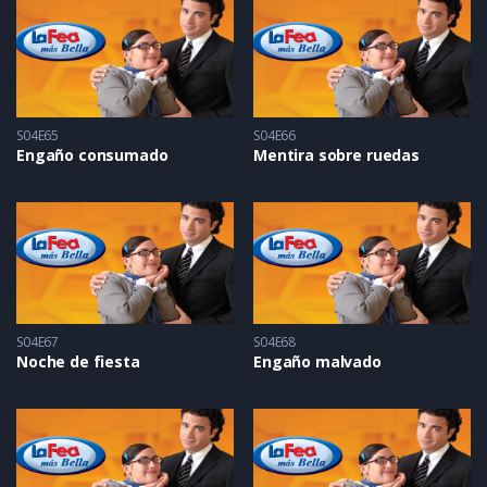
S04E65
S04E66
Engaño consumado
Mentira sobre ruedas
S04E67
S04E68
Noche de fiesta
Engaño malvado