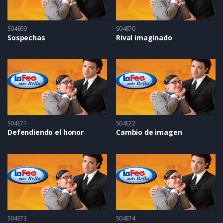
S04E69
S04E70
Sospechas
Rival imaginado
S04E71
S04E72
Defendiendo el honor
Cambio de imagen
S04E73
S04E74