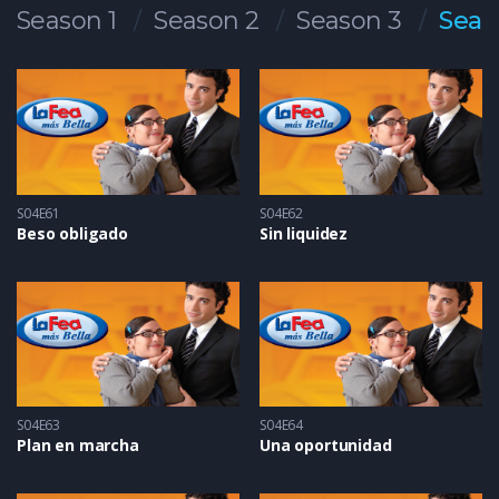
Season 1
Season 2
Season 3
Seas
S04E61
S04E62
Beso obligado
Sin liquidez
S04E63
S04E64
Plan en marcha
Una oportunidad