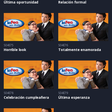
Última oportunidad
Relación formal
S04E75
S04E76
Horrible look
Totalmente enamorada
S04E78
S04E79
Celebración cumpleañera
Última esperanza