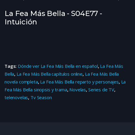
La Fea Más Bella - S04E77 -
Intuición
Tags:
Dónde ver La Fea Más Bella en español
,
La Fea Más
Bella
,
La Fea Más Bella capítulos online
,
La Fea Más Bella
novela completa
,
La Fea Más Bella reparto y personajes
,
La
Fea Más Bella sinopsis y trama
,
Novelas
,
Series de TV
,
telenovelas
,
Tv Season