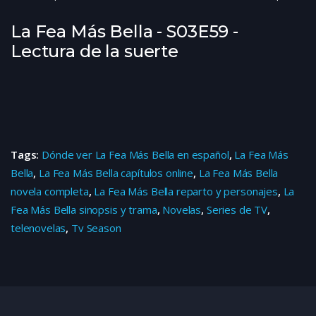
La Fea Más Bella - S03E59 -
Lectura de la suerte
Tags:
Dónde ver La Fea Más Bella en español
,
La Fea Más
Bella
,
La Fea Más Bella capítulos online
,
La Fea Más Bella
novela completa
,
La Fea Más Bella reparto y personajes
,
La
Fea Más Bella sinopsis y trama
,
Novelas
,
Series de TV
,
telenovelas
,
Tv Season