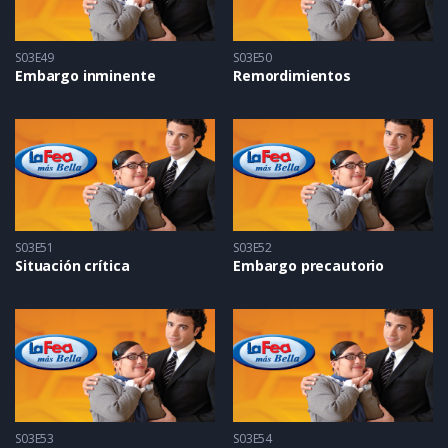
S03E49
S03E50
Embargo inminente
Remordimientos
S03E51
S03E52
Situación crítica
Embargo precautorio
S03E53
S03E54