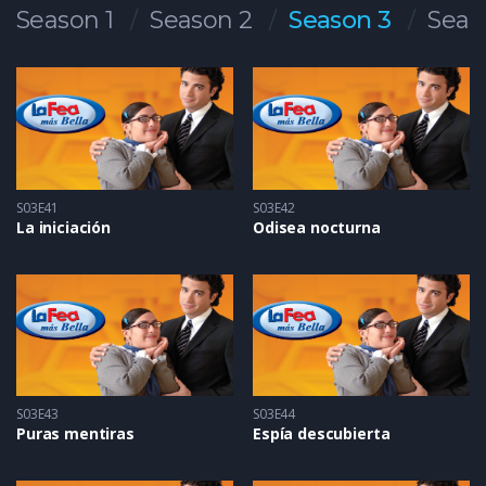
Season 1
Season 2
Season 3
Seas
S03E41
S03E42
La iniciación
Odisea nocturna
S03E43
S03E44
Puras mentiras
Espía descubierta