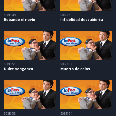
S08E149
S08E150
Robando el novio
Infidelidad descubierta
S08E151
S08E152
Dulce venganza
Muerto de celos
S08E153
S08E154