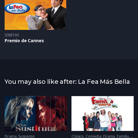
S08E160
Premio de Cannes
You may also like after: La Fea Más Bella
Drama
,
Suspenso
Clásico
,
Comedia
,
Drama
,
Familia
,
Rom