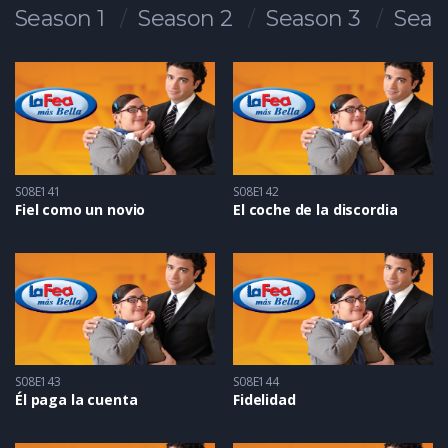
Season 1
Season 2
Season 3
Seas
S08E141
S08E142
Fiel como un novio
El coche de la discordia
S08E143
S08E144
Él paga la cuenta
Fidelidad