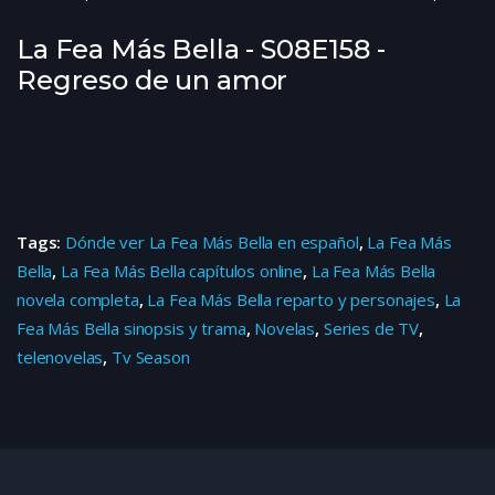
La Fea Más Bella - S08E158 -
Regreso de un amor
Tags:
Dónde ver La Fea Más Bella en español
,
La Fea Más
Bella
,
La Fea Más Bella capítulos online
,
La Fea Más Bella
novela completa
,
La Fea Más Bella reparto y personajes
,
La
Fea Más Bella sinopsis y trama
,
Novelas
,
Series de TV
,
telenovelas
,
Tv Season