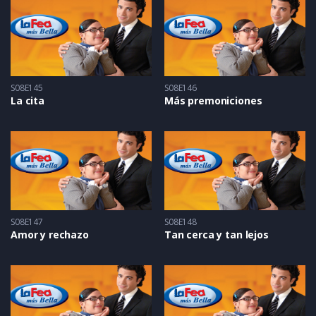
S08E145
S08E146
La cita
Más premoniciones
S08E147
S08E148
Amor y rechazo
Tan cerca y tan lejos