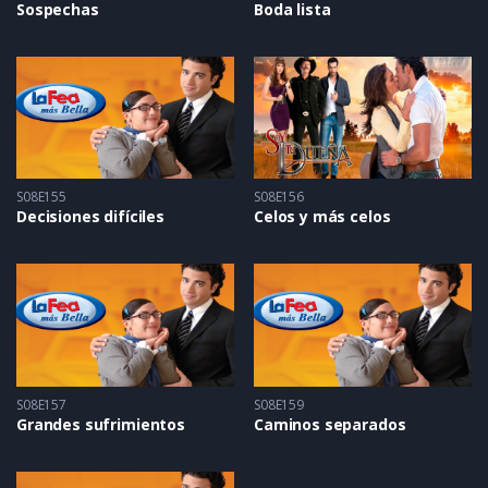
Sospechas
Boda lista
S08E155
S08E156
Decisiones difíciles
Celos y más celos
S08E157
S08E159
Grandes sufrimientos
Caminos separados