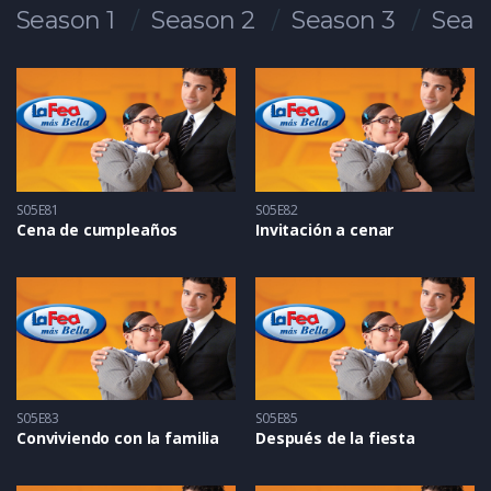
Season 1
Season 2
Season 3
Seas
S05E81
S05E82
Cena de cumpleaños
Invitación a cenar
S05E83
S05E85
Conviviendo con la familia
Después de la fiesta