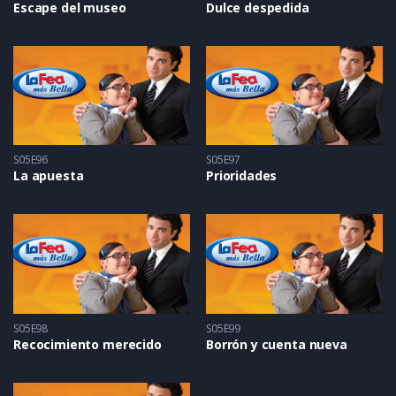
Escape del museo
Dulce despedida
S05E96
S05E97
La apuesta
Prioridades
S05E98
S05E99
Recocimiento merecido
Borrón y cuenta nueva