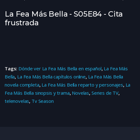
La Fea Más Bella - S05E84 - Cita
frustrada
Tags:
Dónde ver La Fea Más Bella en español
,
La Fea Más
Bella
,
La Fea Más Bella capítulos online
,
La Fea Más Bella
novela completa
,
La Fea Más Bella reparto y personajes
,
La
Fea Más Bella sinopsis y trama
,
Novelas
,
Series de TV
,
telenovelas
,
Tv Season