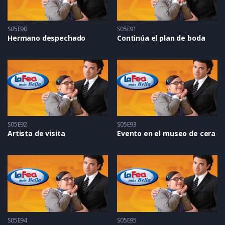
S05E90
S05E91
Hermano despechado
Continúa el plan de boda
S05E92
S05E93
Artista de visita
Evento en el museo de cera
S05E94
S05E95