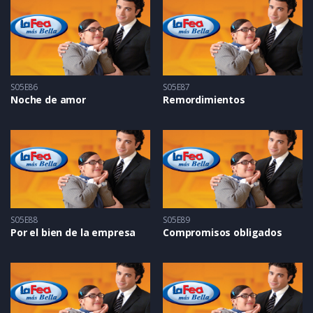
S05E86
S05E87
Noche de amor
Remordimientos
S05E88
S05E89
Por el bien de la empresa
Compromisos obligados