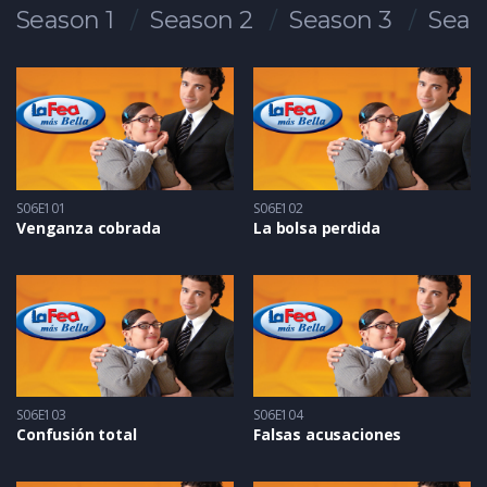
Season 1
Season 2
Season 3
Seas
S06E101
S06E102
Venganza cobrada
La bolsa perdida
S06E103
S06E104
Confusión total
Falsas acusaciones