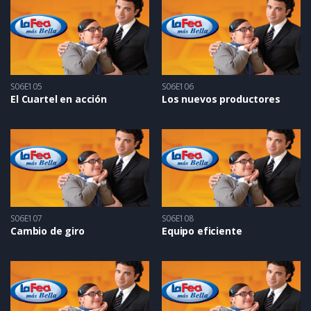
S06E105
S06E106
El Cuartel en acción
Los nuevos productores
S06E107
S06E108
Cambio de giro
Equipo eficiente