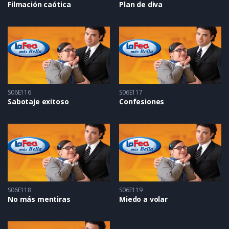
Filmación caótica
Plan de diva
S06E116
S06E117
Sabotaje exitoso
Confesiones
S06E118
S06E119
No más mentiras
Miedo a volar