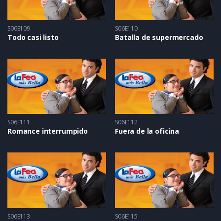
S06E109
S06E110
Todo casi listo
Batalla de supermercado
S06E111
S06E112
Romance interrumpido
Fuera de la oficina
S06E113
S06E115