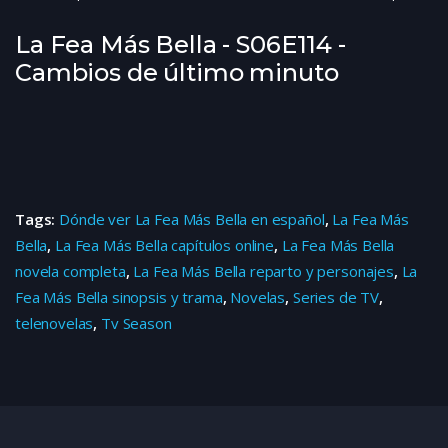
La Fea Más Bella - S06E114 -
Cambios de último minuto
Tags:
Dónde ver La Fea Más Bella en español
,
La Fea Más
Bella
,
La Fea Más Bella capítulos online
,
La Fea Más Bella
novela completa
,
La Fea Más Bella reparto y personajes
,
La
Fea Más Bella sinopsis y trama
,
Novelas
,
Series de TV
,
telenovelas
,
Tv Season