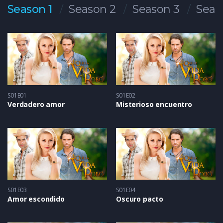
Season 1
Season 2
Season 3
Seas
S01E01
S01E02
Verdadero amor
Misterioso encuentro
S01E03
S01E04
Amor escondido
Oscuro pacto