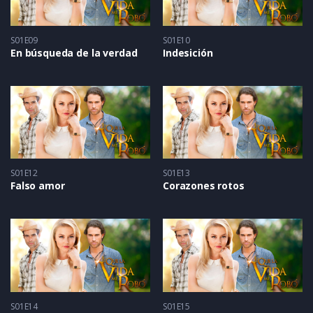
S01E09
S01E10
En búsqueda de la verdad
Indesición
S01E12
S01E13
Falso amor
Corazones rotos
S01E14
S01E15