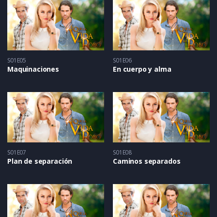
S01E05
S01E06
Maquinaciones
En cuerpo y alma
S01E07
S01E08
Plan de separación
Caminos separados