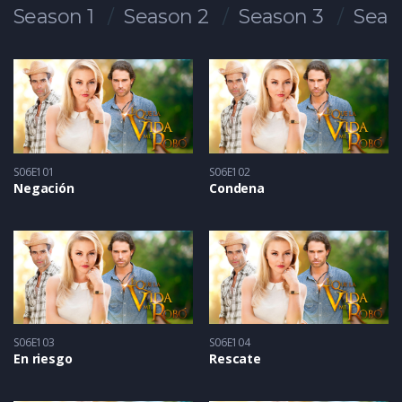
Season 1
Season 2
Season 3
Seas
S06E101
S06E102
Negación
Condena
S06E103
S06E104
En riesgo
Rescate