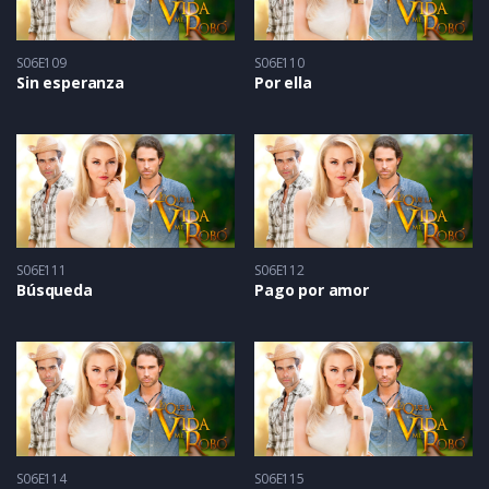
S06E109
S06E110
Sin esperanza
Por ella
S06E111
S06E112
Búsqueda
Pago por amor
S06E114
S06E115