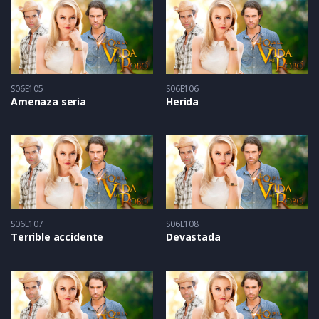
S06E105
S06E106
Amenaza seria
Herida
S06E107
S06E108
Terrible accidente
Devastada