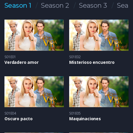
Season 1
Season 2
Season 3
Seas
S01E01
S01E02
Verdadero amor
Misterioso encuentro
S01E04
S01E05
Oscuro pacto
Maquinaciones