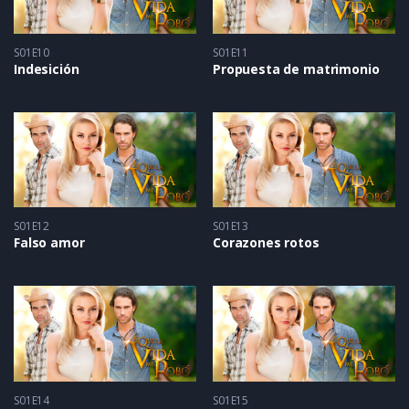
S01E10
S01E11
Indesición
Propuesta de matrimonio
S01E12
S01E13
Falso amor
Corazones rotos
S01E14
S01E15