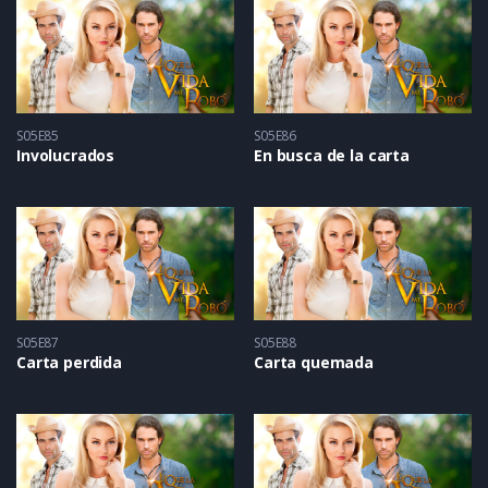
S05E85
S05E86
Involucrados
En busca de la carta
S05E87
S05E88
Carta perdida
Carta quemada