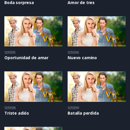
Boda sorpresa
Amor de tres
S05E95
S05E96
Oportunidad de amar
Nuevo camino
S05E98
S05E99
Triste adiós
Batalla perdida