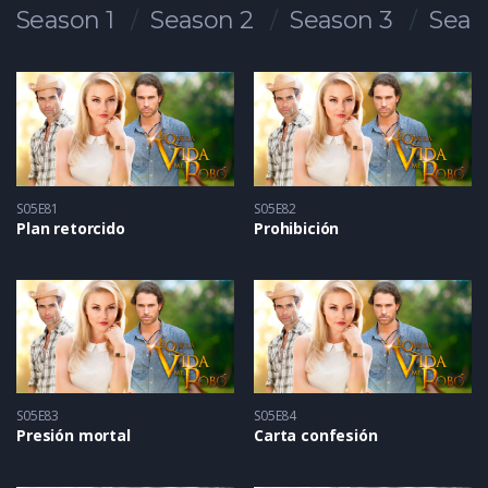
Season 1
Season 2
Season 3
Seas
S05E81
S05E82
Plan retorcido
Prohibición
S05E83
S05E84
Presión mortal
Carta confesión