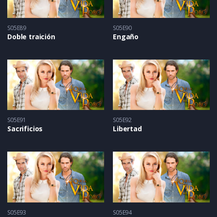
S05E89
S05E90
Doble traición
Engaño
S05E91
S05E92
Sacrificios
Libertad
S05E93
S05E94