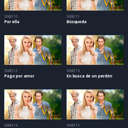
S06E110
S06E111
Por ella
Búsqueda
S06E112
S06E113
Pago por amor
En busca de un perdón
S06E114
S06E115