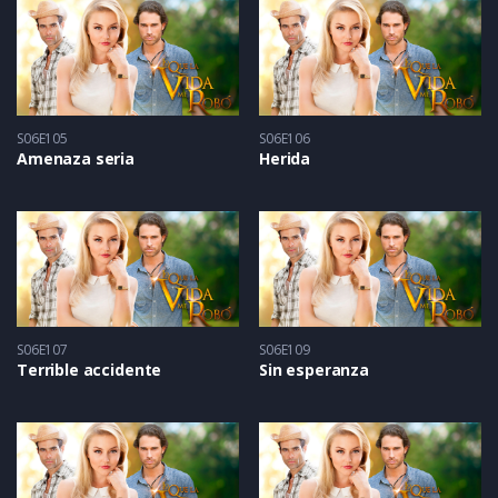
S06E105
S06E106
Amenaza seria
Herida
S06E107
S06E109
Terrible accidente
Sin esperanza