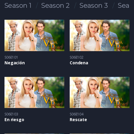
Season 1
Season 2
Season 3
Seas
S06E101
S06E102
Negación
Condena
S06E103
S06E104
En riesgo
Rescate