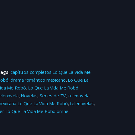
Tags:
capítulos completos Lo Que La Vida Me
Robó
,
drama romántico mexicano
,
Lo Que La
ida Me Robó
,
Lo Que La Vida Me Robó
elenovela
,
Novelas
,
Series de TV
,
telenovela
exicana Lo Que La Vida Me Robó
,
telenovelas
,
er Lo Que La Vida Me Robó online