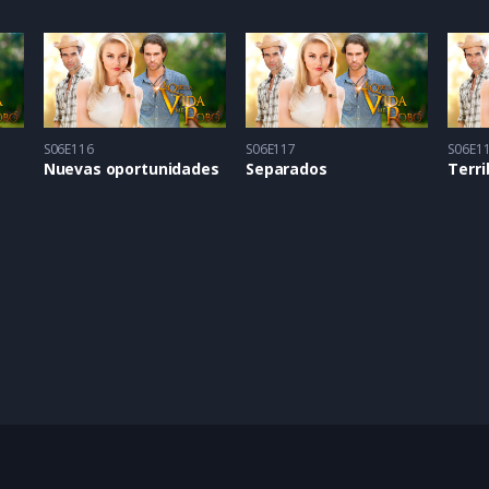
S06E116
S06E117
S06E1
Nuevas oportunidades
Separados
Terri