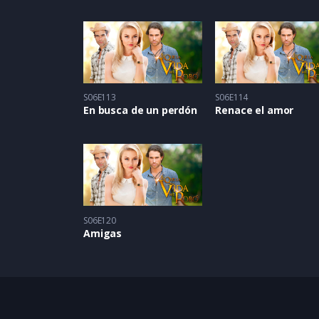
S06E113
S06E114
En busca de un perdón
Renace el amor
S06E120
Amigas