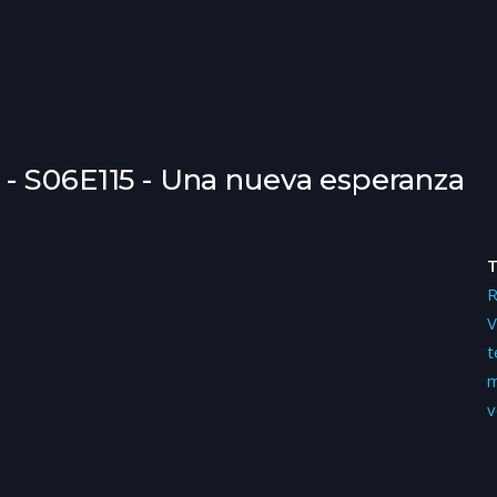
- S06E115 - Una nueva esperanza
V
t
m
v