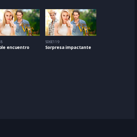
18
S06E119
ble encuentro
Sorpresa impactante