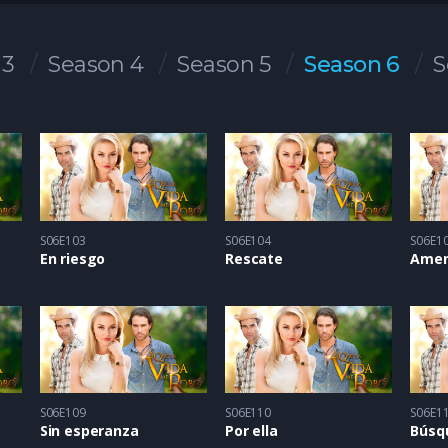
 3
Season 4
Season 5
Season 6
S
S06E103
S06E104
S06E1
En riesgo
Rescate
Amen
S06E109
S06E110
S06E1
Sin esperanza
Por ella
Búsq