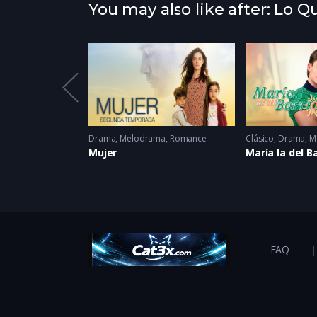
You may also like after: Lo 
Drama
,
Suspenso
1986
Drama
,
Melodrama
,
Romance
Clásico
,
Drama
,
M
s
Mujer
María la del B
FAQ