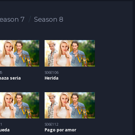
eason 7
Season 8
05
S06E106
aza seria
Herida
11
S06E112
ueda
Pago por amor