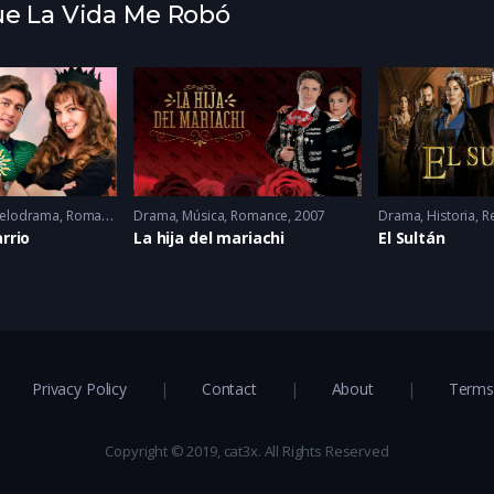
Que La Vida Me Robó
elodrama
,
Romance
Drama
,
Música
,
Romance
2007
Drama
,
Historia
,
R
arrio
La hija del mariachi
El Sultán
Privacy Policy
Contact
About
Terms 
Copyright © 2019, cat3x. All Rights Reserved