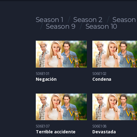
Season 1
Season 2
Season
Season 9
Season 10
S06E101
S06E102
Negación
Condena
S06E107
S06E108
Terrible accidente
Devastada