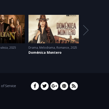
ealeza
2025
Drama
,
Melodrama
,
Romance
2025
Misterio
,
Terror
,
Thr
Doménica Montero
El Maleficio
of Service