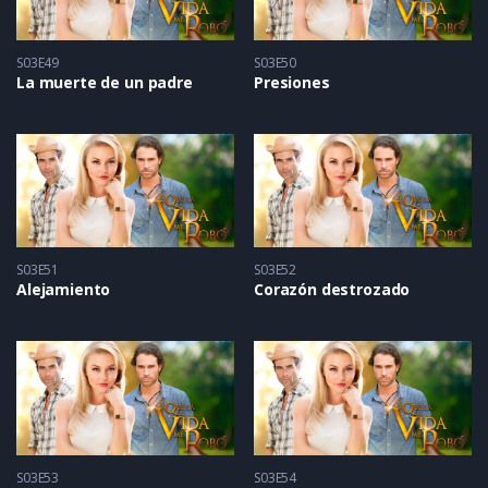
S03E49
S03E50
La muerte de un padre
Presiones
S03E51
S03E52
Alejamiento
Corazón destrozado
S03E53
S03E54