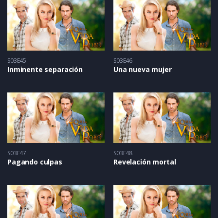
S03E45
S03E46
Inminente separación
Una nueva mujer
S03E47
S03E48
Pagando culpas
Revelación mortal