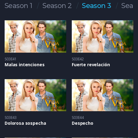
Season 1
Season 2
Season 3
Seas
S03E41
S03E42
Malas intenciones
Fuerte revelación
S03E43
S03E44
Dolorosa sospecha
Despecho