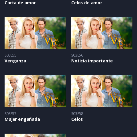
Carta de amor
Celos de amor
S03E55
S03E56
Venganza
Noticia importante
S03E57
S03E58
Mujer engañada
Celos