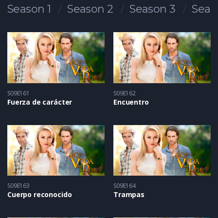
Season 1
Season 2
Season 3
Seas
S09E161
S09E162
Fuerza de carácter
Encuentro
S09E163
S09E164
Cuerpo reconocido
Trampas