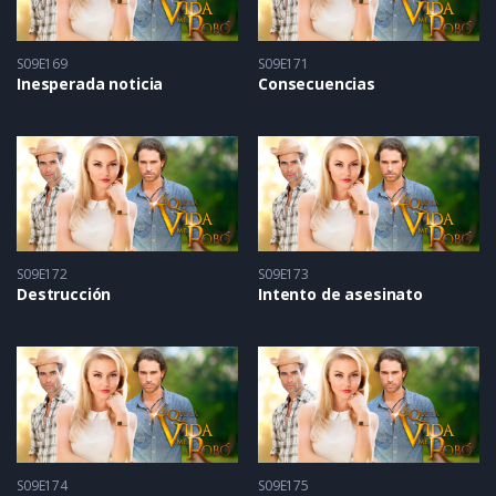
S09E169
S09E171
Inesperada noticia
Consecuencias
S09E172
S09E173
Destrucción
Intento de asesinato
S09E174
S09E175