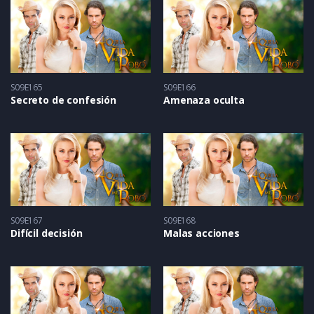
S09E165
S09E166
Secreto de confesión
Amenaza oculta
S09E167
S09E168
Difícil decisión
Malas acciones