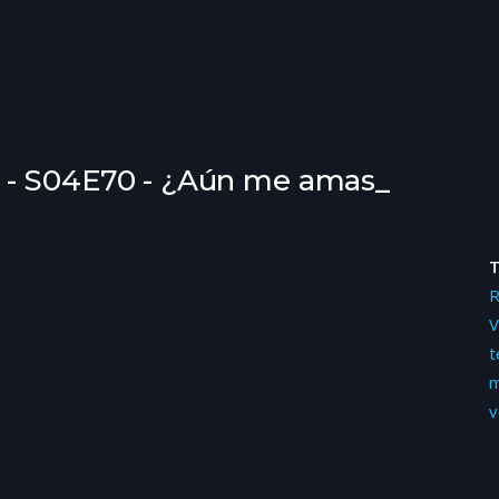
 - S04E70 - ¿Aún me amas_
V
t
m
v