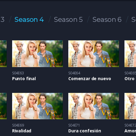
 3
Season 4
Season 5
Season 6
S
S04E63
S04E64
S04E6
Punto final
Comenzar de nuevo
Otro 
S04E69
S04E71
S04E7
Rivalidad
Dura confesión
Amor 