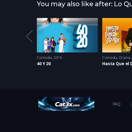
You may also like after: Lo 
2024 - 2024
Comedia
2016
Comedia
,
Drama
res
40 Y 20
FAQ