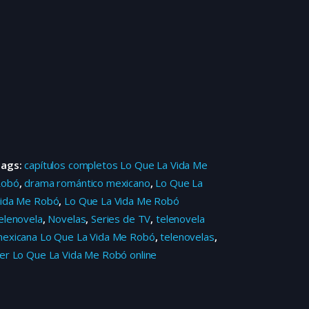
Tags:
capítulos completos Lo Que La Vida Me
Robó
,
drama romántico mexicano
,
Lo Que La
ida Me Robó
,
Lo Que La Vida Me Robó
elenovela
,
Novelas
,
Series de TV
,
telenovela
exicana Lo Que La Vida Me Robó
,
telenovelas
,
er Lo Que La Vida Me Robó online