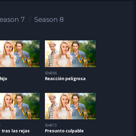
eason 7
Season 8
5
S04E66
hijo
Reacción peligrosa
2
S04E73
tras las rejas
Presunto culpable