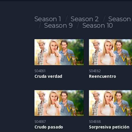
Season 1
Season 2
Season
Season 9
Season 10
S04E61
S04E62
Cruda verdad
Reencuentro
S04E67
S04E68
Crudo pasado
Sorpresiva petición