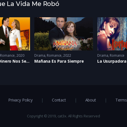
Que La Vida Me Robó
,
Romance
2020
Drama
,
Romance
2022
Drama
,
Romance
Hasta Que el Dinero Nos Separe
Mañana Es Para Siempre
La Usurpadora
Privacy Policy
Contact
About
Terms 
Copyright © 2019, cat3x. All Rights Reserved