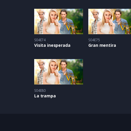
S04E74
S04E75
Visita inesperada
Gran mentira
S04E80
La trampa