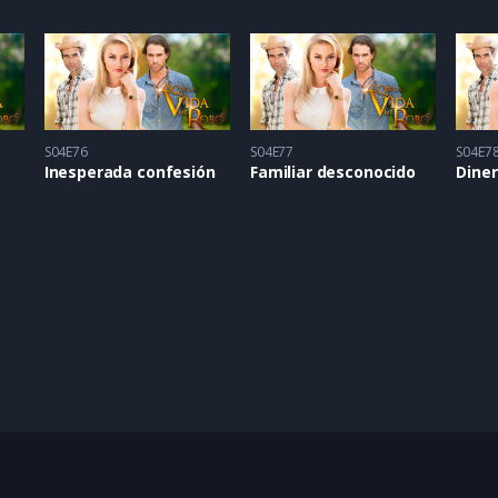
S04E76
S04E77
S04E7
Inesperada confesión
Familiar desconocido
Diner