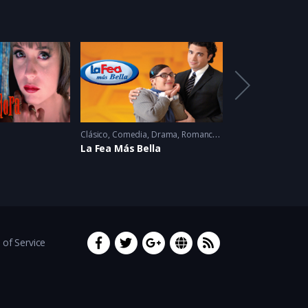
Clásico
,
Comedia
,
Drama
,
Romance
2006
Clásico
,
Drama
,
Me
La Fea Más Bella
María la del Bar
of Service