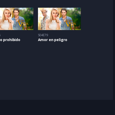
8
S04E79
o prohibido
Amor en peligro