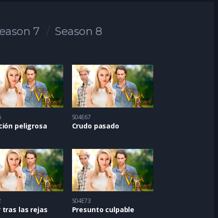
eason 7
Season 8
6
S04E67
ión peligrosa
Crudo pasado
2
S04E73
tras las rejas
Presunto culpable