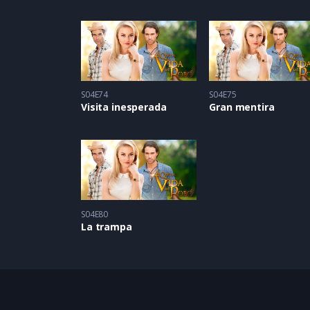
S04E74
S04E75
Visita inesperada
Gran mentira
S04E80
La trampa