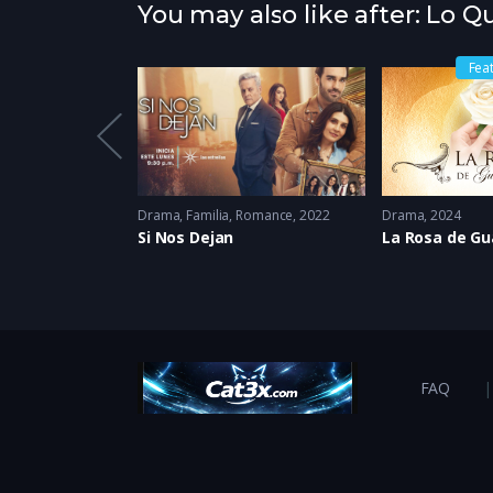
You may also like after: Lo 
Fea
istoria
Drama
,
Familia
,
Romance
2022
Drama
2024
ometida
Si Nos Dejan
La Rosa de G
FAQ