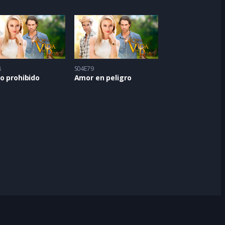
8
S04E79
o prohibido
Amor en peligro