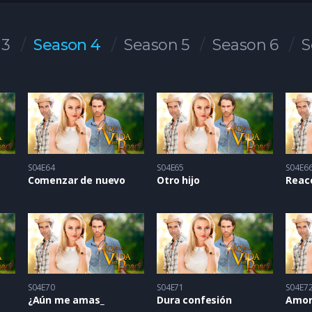
 3
Season 4
Season 5
Season 6
S
S04E64
S04E65
S04E6
Comenzar de nuevo
Otro hijo
Reacc
S04E70
S04E71
S04E7
¿Aún me amas_
Dura confesión
Amor 