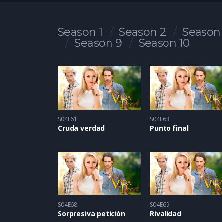
Season 1
Season 2
Season
Season 9
Season 10
S04E61
S04E63
Cruda verdad
Punto final
S04E68
S04E69
Sorpresiva petición
Rivalidad