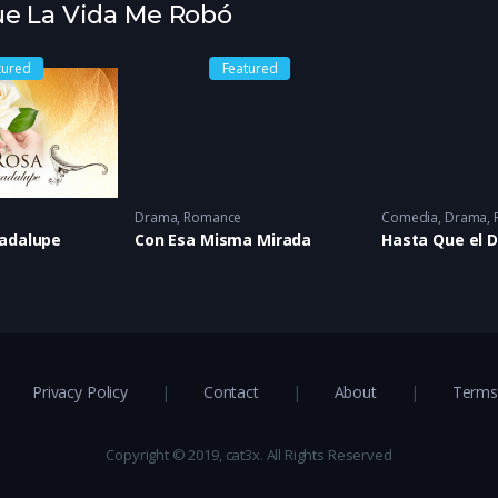
Que La Vida Me Robó
tured
Featured
Drama
,
Romance
Comedia
,
Drama
,
uadalupe
Con Esa Misma Mirada
Privacy Policy
Contact
About
Terms 
Copyright © 2019, cat3x. All Rights Reserved