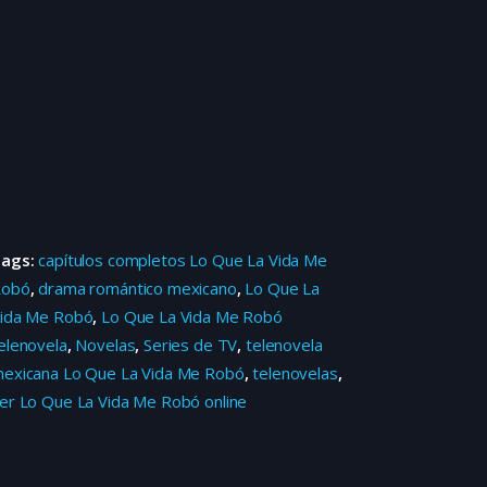
Tags:
capítulos completos Lo Que La Vida Me
Robó
,
drama romántico mexicano
,
Lo Que La
ida Me Robó
,
Lo Que La Vida Me Robó
elenovela
,
Novelas
,
Series de TV
,
telenovela
exicana Lo Que La Vida Me Robó
,
telenovelas
,
er Lo Que La Vida Me Robó online