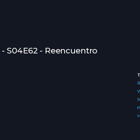
 - S04E62 - Reencuentro
V
t
m
v