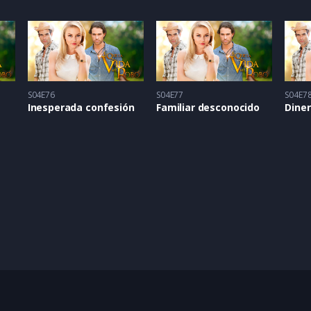
S04E76
S04E77
S04E7
Inesperada confesión
Familiar desconocido
Diner