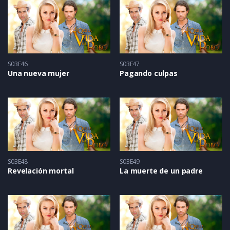
S03E46
S03E47
Una nueva mujer
Pagando culpas
S03E48
S03E49
Revelación mortal
La muerte de un padre