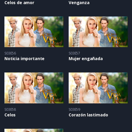
Celos de amor
Venganza
S03E56
S03E57
Noticia importante
Mujer engañada
S03E58
S03E59
Celos
Corazón lastimado