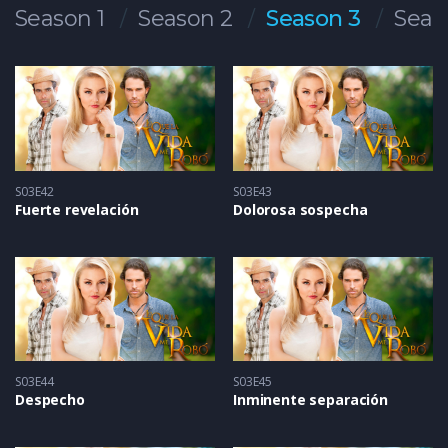
Season 1
Season 2
Season 3
Seas
S03E42
S03E43
Fuerte revelación
Dolorosa sospecha
S03E44
S03E45
Despecho
Inminente separación