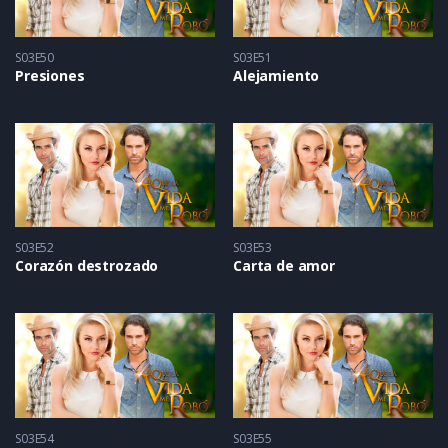
S03E50
S03E51
Presiones
Alejamiento
S03E52
S03E53
Corazón destrozado
Carta de amor
S03E54
S03E55