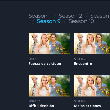
Season 1
Season 2
Season
Season 9
Season 10
S09E161
S09E162
Fuerza de carácter
Encuentro
S09E167
S09E168
Difícil decisión
Malas acciones