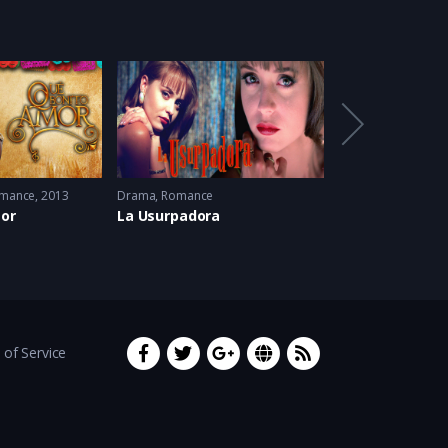
Feat
mance
2013
Drama
,
Romance
Acción
,
Drama
,
Nar
or
La Usurpadora
La Piloto
of Service