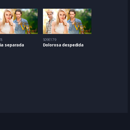
78
S09E179
lia separada
Dolorosa despedida