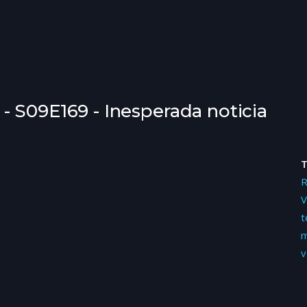
 S09E169 - Inesperada noticia
V
t
m
v