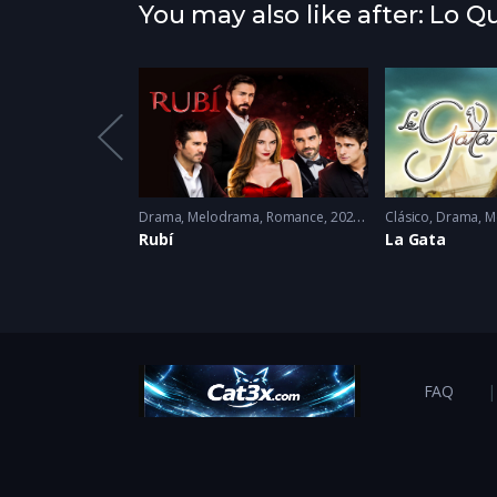
You may also like after: Lo 
Drama
,
Suspenso
1986
Drama
,
Melodrama
,
Romance
2022 - 2022
Clásico
,
Drama
,
M
s
Rubí
La Gata
FAQ