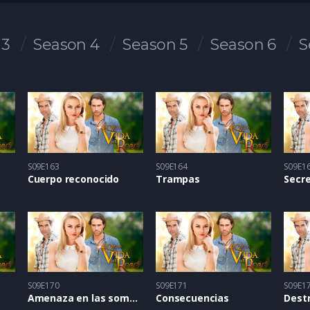
 3
Season 4
Season 5
Season 6
S
S09E163
S09E164
S09E1
Cuerpo reconocido
Trampas
Secr
S09E170
S09E171
S09E1
Amenaza en las sombras
Consecuencias
Dest