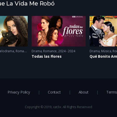
Que La Vida Me Robó
elodrama
,
Romance
2014
Drama
,
Romance
2024 - 2024
Drama
,
Música
,
Ro
Todas las Flores
Qué Bonito Am
Privacy Policy
Contact
About
Terms 
Copyright © 2019, cat3x. All Rights Reserved