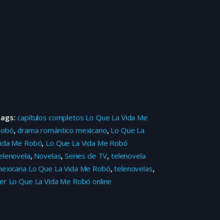
Tags:
capítulos completos Lo Que La Vida Me
Robó
,
drama romántico mexicano
,
Lo Que La
ida Me Robó
,
Lo Que La Vida Me Robó
elenovela
,
Novelas
,
Series de TV
,
telenovela
exicana Lo Que La Vida Me Robó
,
telenovelas
,
er Lo Que La Vida Me Robó online