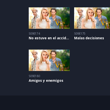
S09E174
S09E175
No estuve en el accidente
Malas decisiones
S09E180
Amigos y enemigos