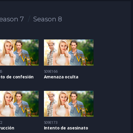
eason 7
Season 8
65
S09E166
eto de confesión
Amenaza oculta
72
S09E173
rucción
Intento de asesinato