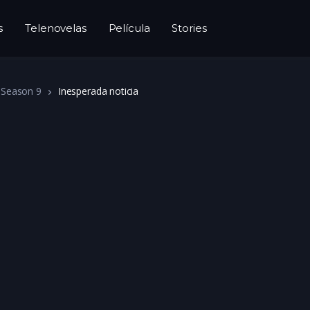
s
Telenovelas
Película
Stories
Season 9
Inesperada noticia