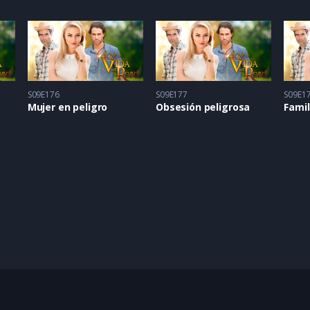
S09E176
S09E177
S09E1
Mujer en peligro
Obsesión peligrosa
Fami