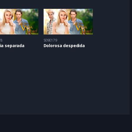
78
S09E179
lia separada
Dolorosa despedida