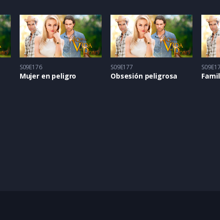
S09E176
S09E177
S09E1
Mujer en peligro
Obsesión peligrosa
Fami