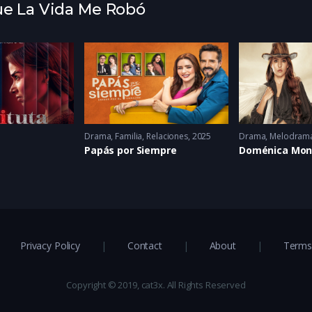
Que La Vida Me Robó
Drama
,
Familia
,
Relaciones
2025
Drama
,
Melodram
Papás por Siempre
Doménica Mon
Privacy Policy
Contact
About
Terms 
Copyright © 2019, cat3x. All Rights Reserved