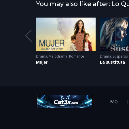
You may also like after: Lo 
omance
2022
Drama
,
Melodrama
,
Romance
Drama
,
Suspenso
Mujer
La sustituta
FAQ