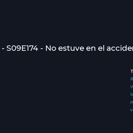
- S09E174 - No estuve en el accide
V
t
m
v