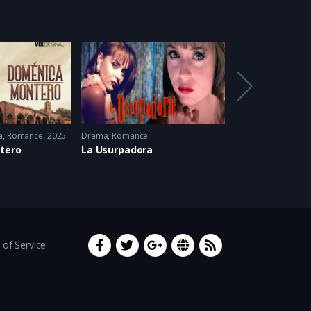
a
,
Romance
2025
Drama
,
Romance
Bíblico
,
Drama
,
His
tero
La Usurpadora
La Tierra Prom
of Service