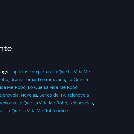
nte
Tags:
capítulos completos Lo Que La Vida Me
Robó
,
drama romántico mexicano
,
Lo Que La
ida Me Robó
,
Lo Que La Vida Me Robó
elenovela
,
Novelas
,
Series de TV
,
telenovela
exicana Lo Que La Vida Me Robó
,
telenovelas
,
er Lo Que La Vida Me Robó online