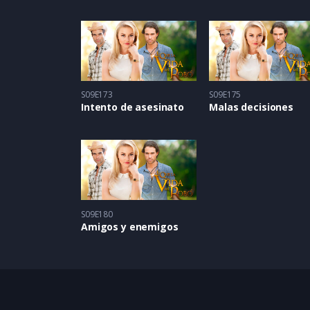
S09E173
S09E175
Intento de asesinato
Malas decisiones
S09E180
Amigos y enemigos