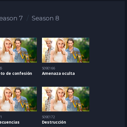
eason 7
Season 8
65
S09E166
eto de confesión
Amenaza oculta
71
S09E172
ecuencias
Destrucción