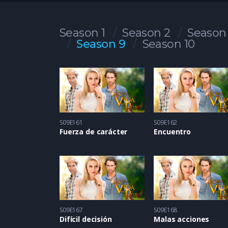
Season 1
Season 2
Season
Season 9
Season 10
S09E161
S09E162
Fuerza de carácter
Encuentro
S09E167
S09E168
Difícil decisión
Malas acciones