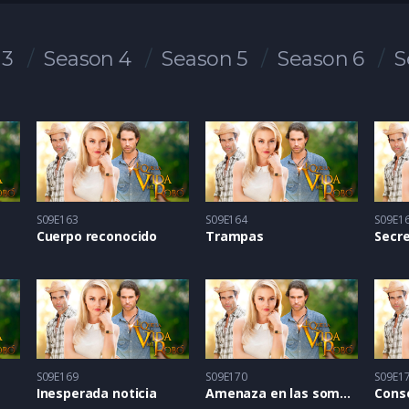
 3
Season 4
Season 5
Season 6
S
S09E163
S09E164
S09E1
Cuerpo reconocido
Trampas
Secr
S09E169
S09E170
S09E1
Inesperada noticia
Amenaza en las sombras
Cons