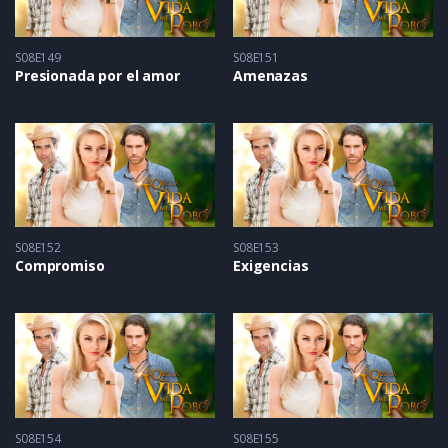
S08E149
S08E151
Presionada por el amor
Amenazas
S08E152
S08E153
Compromiso
Exigencias
S08E154
S08E155