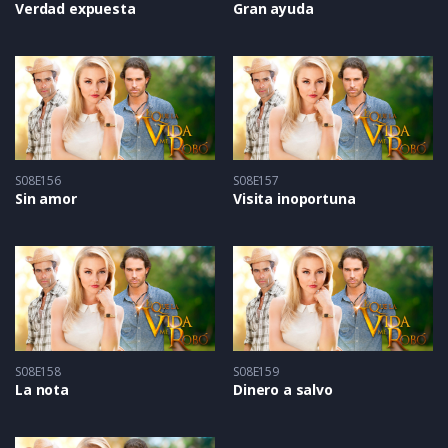
Verdad expuesta
Gran ayuda
S08E156
S08E157
Sin amor
Visita inoportuna
S08E158
S08E159
La nota
Dinero a salvo