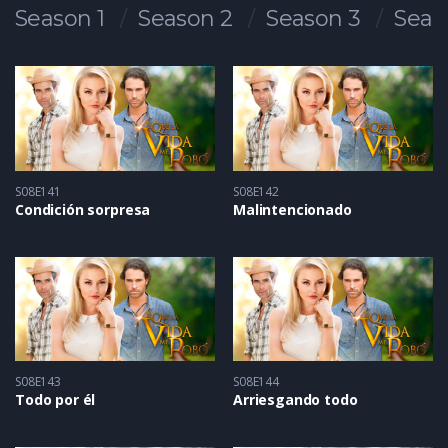
Season 1
Season 2
Season 3
Seas
S08E141
S08E142
Condición sorpresa
Malintencionado
S08E143
S08E144
Todo por él
Arriesgando todo