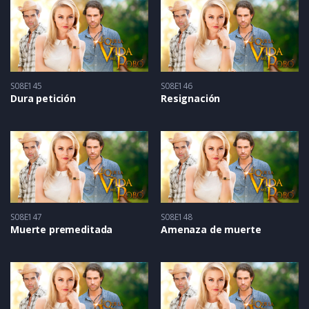
S08E145
S08E146
Dura petición
Resignación
S08E147
S08E148
Muerte premeditada
Amenaza de muerte