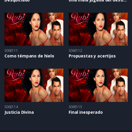
S06E111
S06E112
Como témpano de hielo
Propuestas y acertijos
S06E114
S06E115
Justicia Divina
Final inesperado