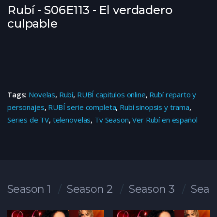
Rubí - S06E113 - El verdadero
culpable
Tags:
Novelas
,
Rubí
,
RUBÍ capitulos online
,
Rubí reparto y
personajes
,
RUBÍ serie completa
,
Rubí sinopsis y trama
,
Series de TV
,
telenovelas
,
Tv Season
,
Ver Rubí en español
Season 1
Season 2
Season 3
Seas