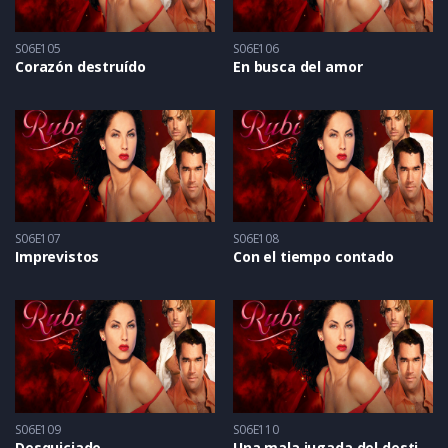
S06E105
S06E106
Corazón destruído
En busca del amor
S06E107
S06E108
Imprevistos
Con el tiempo contado
S06E109
S06E110
Desquiciado
Una mala jugada del destino