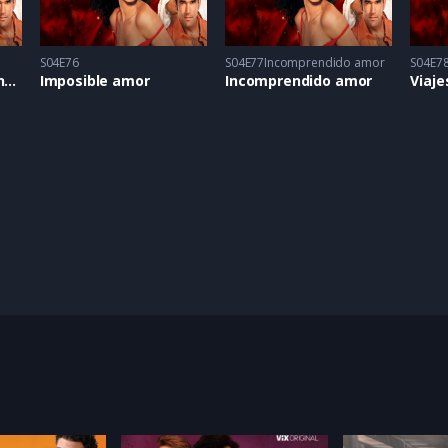
S04E76
S04E77Incomprendido amor
S04E7
Inesperado reencuentro
Imposible amor
Incomprendido amor
Viaje