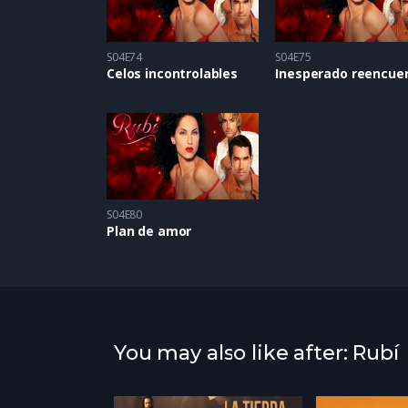
S04E74
S04E75
Celos incontrolables
S04E80
Plan de amor
You may also like after: Rubí