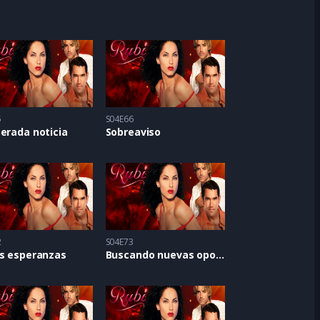
5
S04E66
erada noticia
Sobreaviso
2
S04E73
as esperanzas
Buscando nuevas oportunidades