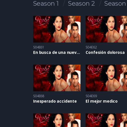
Season 1
Season 2
Season
S04E61
S04E62
En busca de una nueva oportunidad
Confesión dolorosa
S04E68
S04E69
Inesperado accidente
El mejor medico