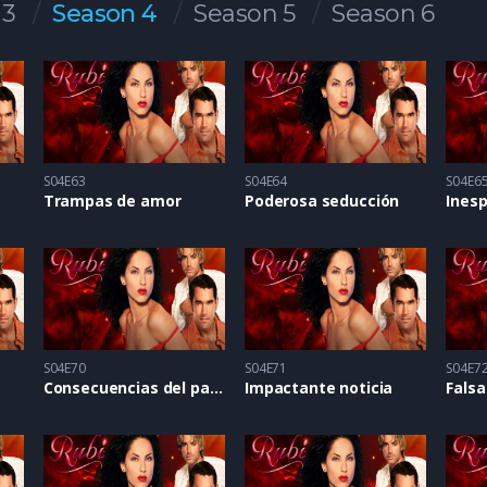
 3
Season 4
Season 5
Season 6
S04E63
S04E64
S04E6
Trampas de amor
Poderosa seducción
Inesp
S04E70
S04E71
S04E7
Consecuencias del pasado
Impactante noticia
Fals