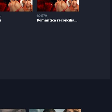
8
S04E79
s
Romántica reconciliación