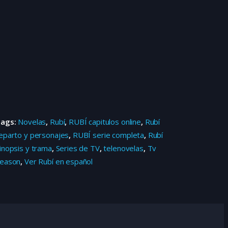
Tags:
Novelas
,
Rubí
,
RUBÍ capitulos online
,
Rubí
eparto y personajes
,
RUBÍ serie completa
,
Rubí
inopsis y trama
,
Series de TV
,
telenovelas
,
Tv
eason
,
Ver Rubí en español