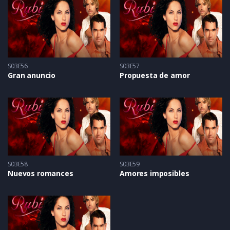
S03E56
S03E57
Gran anuncio
Propuesta de amor
S03E58
S03E59
Nuevos romances
Amores imposibles