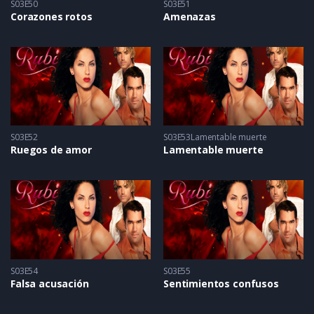
S03E50
S03E51
Corazones rotos
Amenazas
S03E52
S03E53Lamentable muerte
Ruegos de amor
Lamentable muerte
S03E54
S03E55
Falsa acusación
Sentimientos confusos