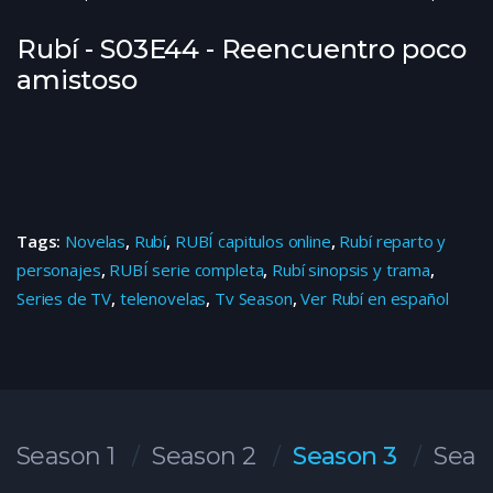
Rubí - S03E44 - Reencuentro poco
amistoso
Tags:
Novelas
,
Rubí
,
RUBÍ capitulos online
,
Rubí reparto y
personajes
,
RUBÍ serie completa
,
Rubí sinopsis y trama
,
Series de TV
,
telenovelas
,
Tv Season
,
Ver Rubí en español
Season 1
Season 2
Season 3
Seas