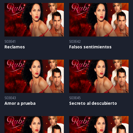
S03E41
S03E42
Reclamos
Falsos sentimientos
S03E43
S03E45
Amor a prueba
Secreto al descubierto