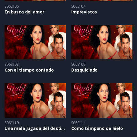
S06E106
S06E107
En busca del amor
Imprevistos
S06E108
S06E109
Con el tiempo contado
Desquiciado
S06E110
S06E111
Una mala jugada del destino
Como témpano de hielo