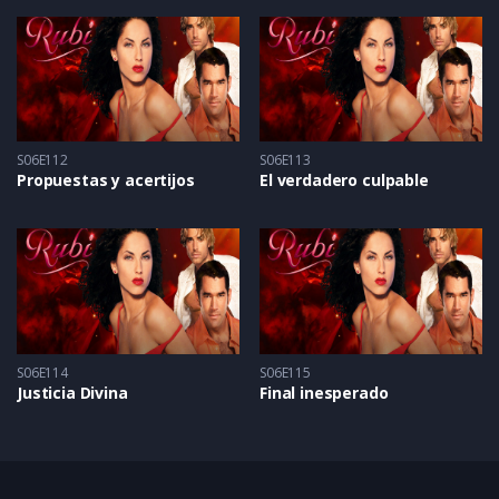
S06E112
S06E113
Propuestas y acertijos
El verdadero culpable
S06E114
S06E115
Justicia Divina
Final inesperado