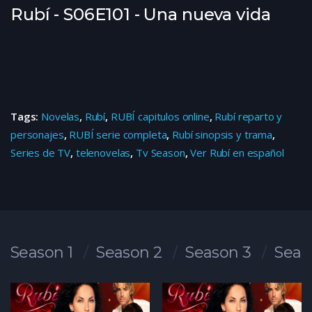
Rubí - S06E101 - Una nueva vida
Tags:
Novelas
,
Rubí
,
RUBÍ capitulos online
,
Rubí reparto y
personajes
,
RUBÍ serie completa
,
Rubí sinopsis y trama
,
Series de TV
,
telenovelas
,
Tv Season
,
Ver Rubí en español
Season 1
Season 2
Season 3
Seas