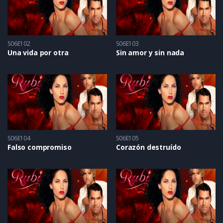
S06E102
S06E103
Una vida por otra
Sin amor y sin nada
S06E104
S06E105
Falso compromiso
Corazón destruído