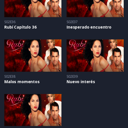
S02E36
S02E37
Rubí Capítulo 36
Inesperado encuentro
S02E38
S02E39
Malos momentos
Nuevo interés