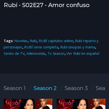
Rubí - S02E27 - Amor confuso
Tags:
Novelas
,
Rubí
,
RUBÍ capitulos online
,
Rubí reparto y
personajes
,
RUBÍ serie completa
,
Rubí sinopsis y trama
,
Series de TV
,
telenovelas
,
Tv Season
,
Ver Rubí en español
Season 1
Season 2
Season 3
Seas