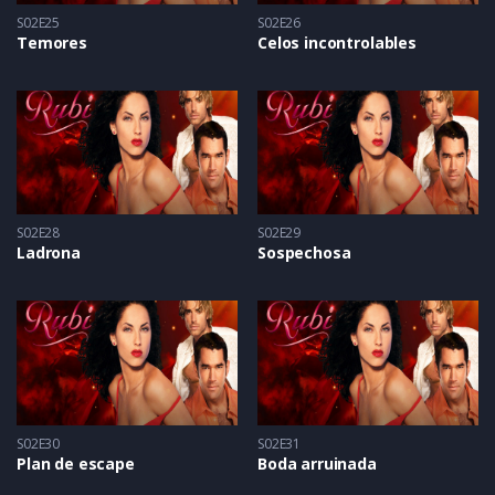
S02E25
S02E26
Temores
Celos incontrolables
S02E28
S02E29
Ladrona
Sospechosa
S02E30
S02E31
Plan de escape
Boda arruinada