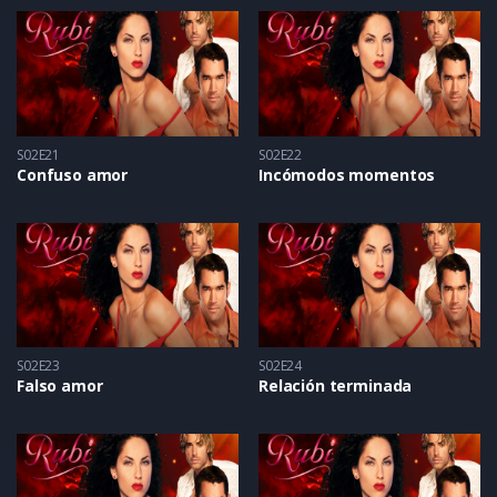
S02E21
S02E22
Confuso amor
Incómodos momentos
S02E23
S02E24
Falso amor
Relación terminada