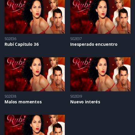
S02E36
S02E37
Rubí Capítulo 36
Inesperado encuentro
S02E38
S02E39
Malos momentos
Nuevo interés