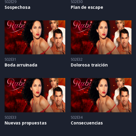
S02E29
S02E30
Sospechosa
Plan de escape
S02E31
S02E32
Boda arruinada
Dolorosa traición
S02E33
S02E34
Nuevas propuestas
Consecuencias