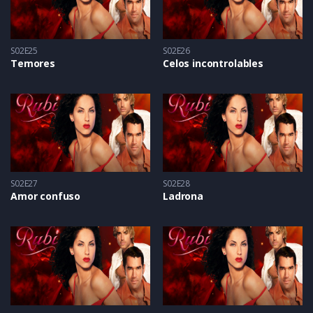
S02E25
S02E26
Temores
Celos incontrolables
S02E27
S02E28
Amor confuso
Ladrona