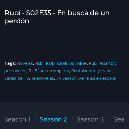
Rubí - S02E35 - En busca de un
perdón
Tags:
Novelas
,
Rubí
,
RUBÍ capitulos online
,
Rubí reparto y
personajes
,
RUBÍ serie completa
,
Rubí sinopsis y trama
,
Series de TV
,
telenovelas
,
Tv Season
,
Ver Rubí en español
Season 1
Season 2
Season 3
Seas