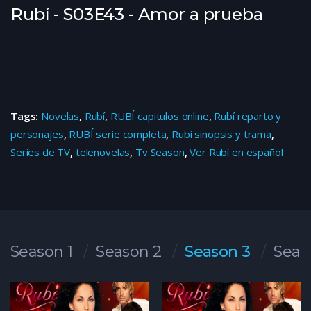
Rubí - S03E43 - Amor a prueba
Tags:
Novelas
,
Rubí
,
RUBÍ capitulos online
,
Rubí reparto y
personajes
,
RUBÍ serie completa
,
Rubí sinopsis y trama
,
Series de TV
,
telenovelas
,
Tv Season
,
Ver Rubí en español
Season 1
Season 2
Season 3
Seas