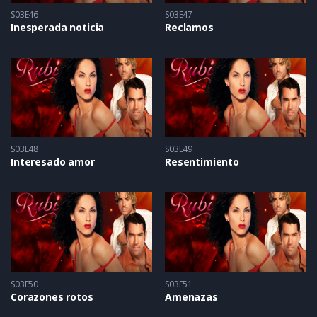
S03E46
S03E47
Inesperada noticia
Reclamos
S03E48
S03E49
Interesado amor
Resentimiento
S03E50
S03E51
Corazones rotos
Amenazas