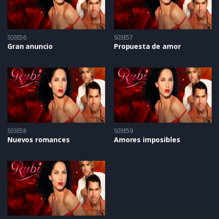
S03E56
S03E57
Gran anuncio
Propuesta de amor
S03E58
S03E59
Nuevos romances
Amores imposibles