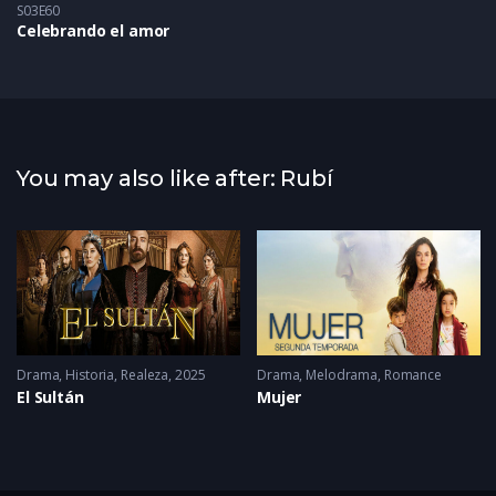
S03E60
Celebrando el amor
You may also like after: Rubí
22 - 2022
Drama
,
Historia
,
Realeza
2025
Drama
,
Melodrama
,
Romance
El Sultán
Mujer