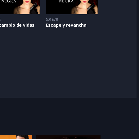
8
S01E79
cambio de vidas
Escape y revancha