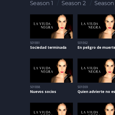
Season 1
Season 2
Season
S01E61
S01E62
Sociedad terminada
En peligro de muert
S01E68
S01E69
Nuevos socios