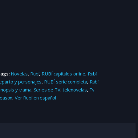
Tags:
Novelas
,
Rubí
,
RUBÍ capitulos online
,
Rubí
eparto y personajes
,
RUBÍ serie completa
,
Rubí
inopsis y trama
,
Series de TV
,
telenovelas
,
Tv
eason
,
Ver Rubí en español