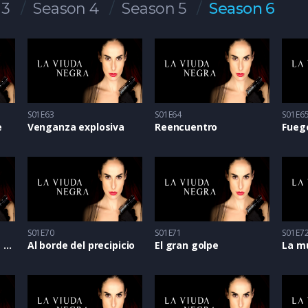
 3
Season 4
Season 5
Season 6
S01E63
S01E64
S01E6
e
Venganza explosiva
Reencuentro
Fueg
S01E70
S01E71
S01E7
Quien advierte no es traidor
Al borde del precipicio
El gran golpe
La m