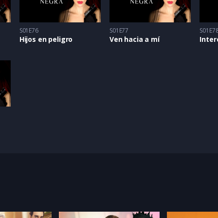
S01E76
S01E77
S01E7
Hijos en peligro
Ven hacia a mí
Inter