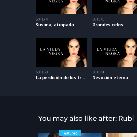
S01E74
S01E75
Susana, atrapada
Grandes celos
S01E80
S01E81
La perdición de los traidores
Devoción eterna
You may also like after: Rubí
Featured