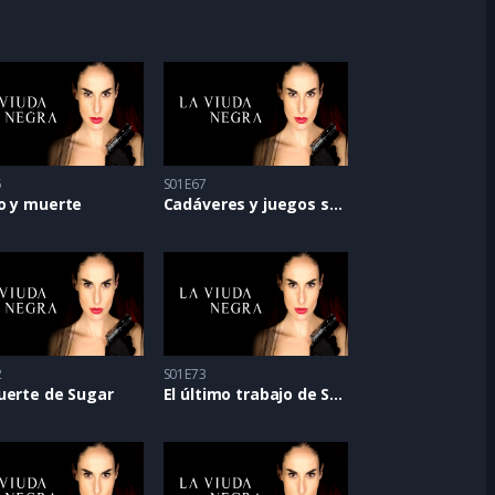
5
S01E67
o y muerte
Cadáveres y juegos sucios
2
S01E73
uerte de Sugar
El último trabajo de Sugar