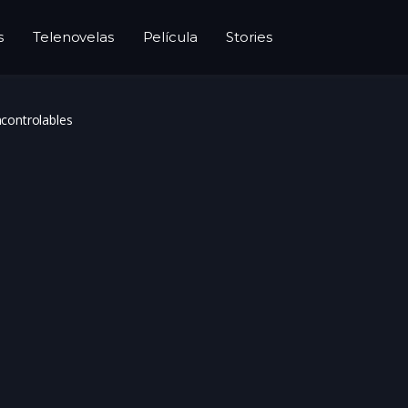
s
Telenovelas
Película
Stories
ncontrolables