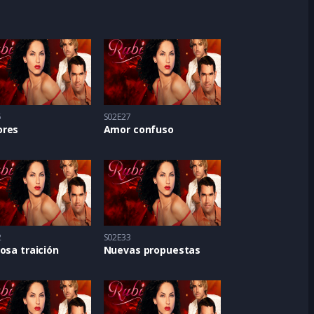
5
S02E27
res
Amor confuso
2
S02E33
osa traición
Nuevas propuestas