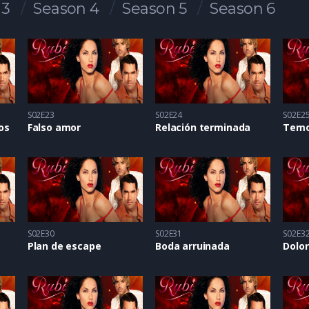
 3
Season 4
Season 5
Season 6
S02E23
S02E24
S02E2
os
Falso amor
Relación terminada
Temo
S02E30
S02E31
S02E3
Plan de escape
Boda arruinada
Dolor