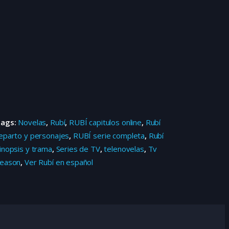
Tags:
Novelas
,
Rubí
,
RUBÍ capitulos online
,
Rubí
eparto y personajes
,
RUBÍ serie completa
,
Rubí
inopsis y trama
,
Series de TV
,
telenovelas
,
Tv
eason
,
Ver Rubí en español