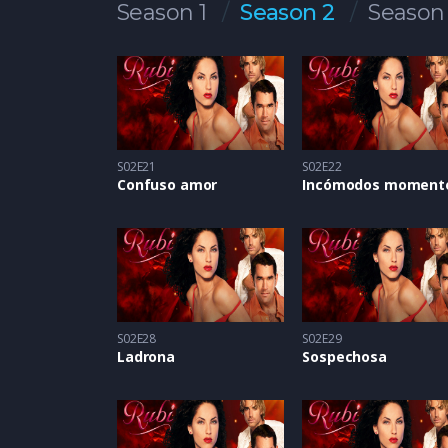
Season 1
Season 2
Season
S02E21
S02E22
Confuso amor
Incómodos moment
S02E28
S02E29
Ladrona
Sospechosa