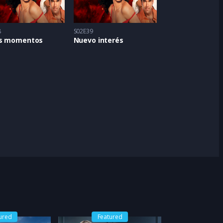
8
S02E39
s momentos
Nuevo interés
ured
Featured