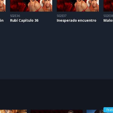
S02E36
S02E37
S02E3
ón
Rubí Capítulo 36
Inesperado encuentro
Malo
Feat