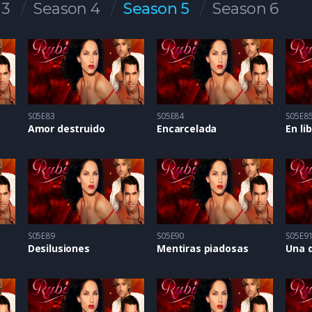
 3
Season 4
Season 5
Season 6
S05E83
S05E84
S05E8
Amor destruido
Encarcelada
En li
S05E89
S05E90
S05E9
Desilusiones
Mentiras piadosas
Una 