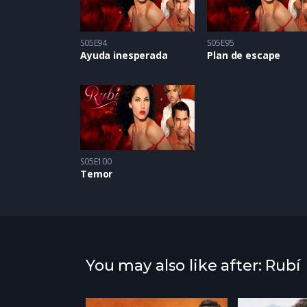
S05E94
S05E95
Ayuda inesperada
Plan de escape
S05E100
Temor
You may also like after: Rubí