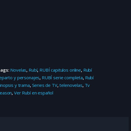
Tags:
Novelas
,
Rubí
,
RUBÍ capitulos online
,
Rubí
eparto y personajes
,
RUBÍ serie completa
,
Rubí
inopsis y trama
,
Series de TV
,
telenovelas
,
Tv
eason
,
Ver Rubí en español