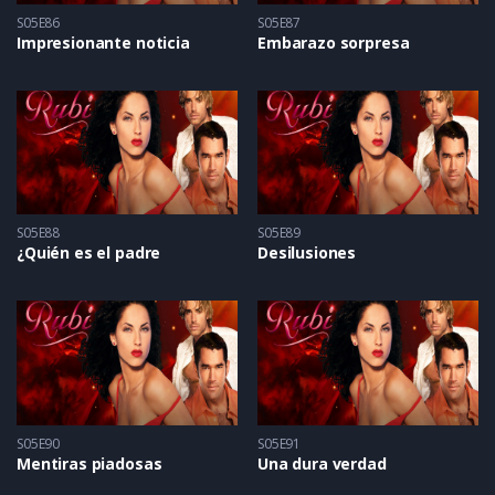
S05E86
S05E87
Impresionante noticia
Embarazo sorpresa
S05E88
S05E89
¿Quién es el padre
Desilusiones
S05E90
S05E91
Mentiras piadosas
Una dura verdad