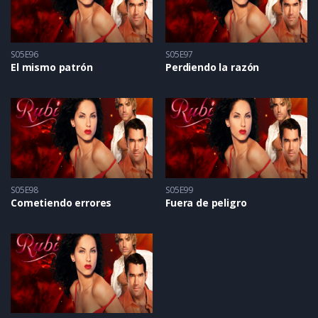
S05E96
S05E97
El mismo patrón
Perdiendo la razón
S05E98
S05E99
Cometiendo errores
Fuera de peligro