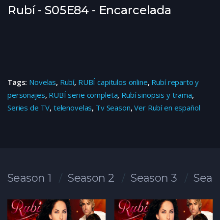
Rubí - S05E84 - Encarcelada
Tags:
Novelas
,
Rubí
,
RUBÍ capitulos online
,
Rubí reparto y
personajes
,
RUBÍ serie completa
,
Rubí sinopsis y trama
,
Series de TV
,
telenovelas
,
Tv Season
,
Ver Rubí en español
Season 1
Season 2
Season 3
Seas