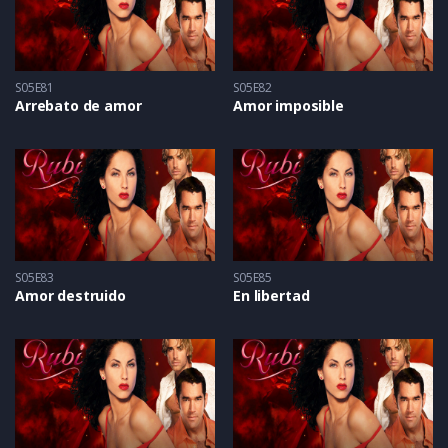
S05E81
S05E82
Arrebato de amor
Amor imposible
S05E83
S05E85
Amor destruido
En libertad