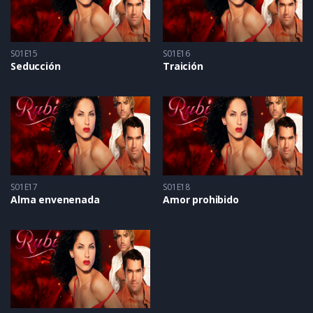
S01E15
S01E16
Seducción
Traición
S01E17
S01E18
Alma envenenada
Amor prohibido