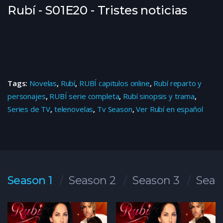
Rubí - S01E20 - Tristes noticias
Tags:
Novelas
,
Rubí
,
RUBÍ capitulos online
,
Rubí reparto y
personajes
,
RUBÍ serie completa
,
Rubí sinopsis y trama
,
Series de TV
,
telenovelas
,
Tv Season
,
Ver Rubí en español
Season 1
Season 2
Season 3
Seas