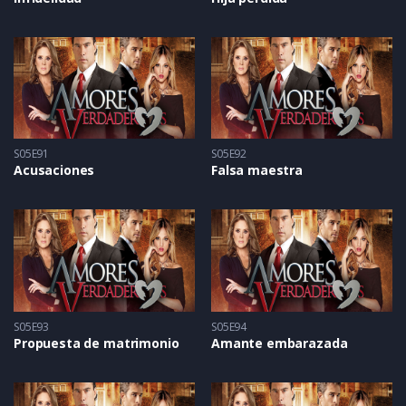
S05E91
S05E92
Acusaciones
Falsa maestra
S05E93
S05E94
Propuesta de matrimonio
Amante embarazada