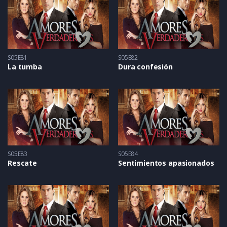
S05E81
S05E82
La tumba
Dura confesión
S05E83
S05E84
Rescate
Sentimientos apasionados