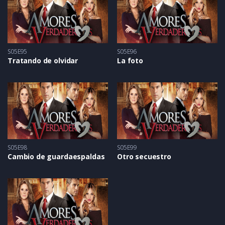
S05E95
S05E96
Tratando de olvidar
La foto
S05E98
S05E99
Cambio de guardaespaldas
Otro secuestro