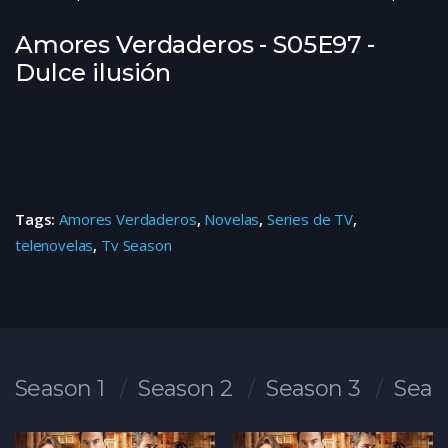
Amores Verdaderos - S05E97 -
Dulce ilusión
Tags:
Amores Verdaderos
,
Novelas
,
Series de TV
,
telenovelas
,
Tv Season
Season 1
Season 2
Season 3
Seas