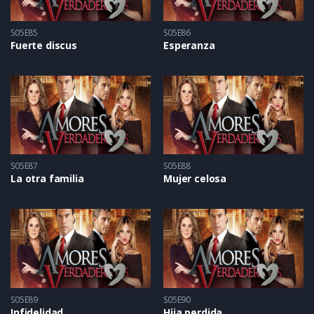
S05E85
S05E86
Fuerte discus
Esperanza
S05E87
S05E88
La otra familia
Mujer celosa
S05E89
S05E90
Infidelidad
Hija perdida