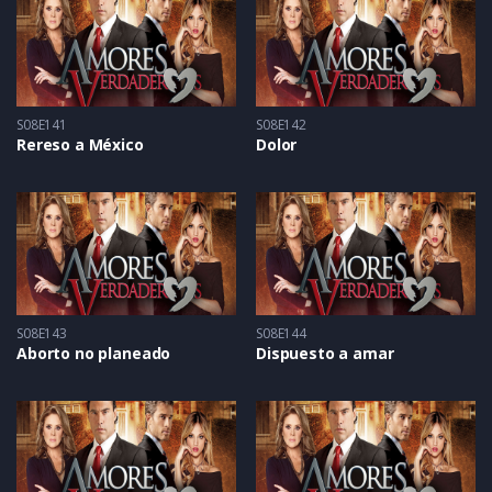
S08E141
S08E142
Rereso a México
Dolor
S08E143
S08E144
Aborto no planeado
Dispuesto a amar