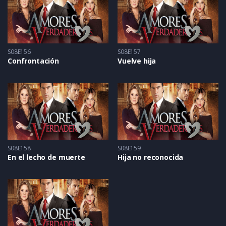
S08E156
S08E157
Confrontación
Vuelve hija
S08E158
S08E159
En el lecho de muerte
Hija no reconocida