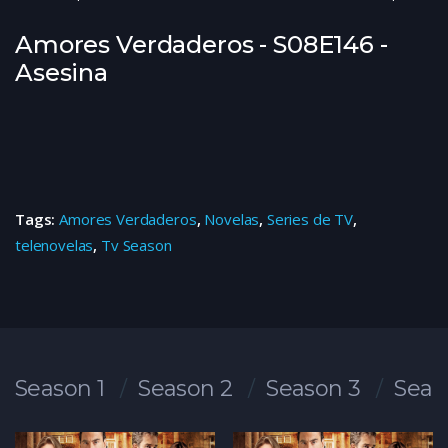
Amores Verdaderos - S08E146 -
Asesina
Tags:
Amores Verdaderos
,
Novelas
,
Series de TV
,
telenovelas
,
Tv Season
Season 1
Season 2
Season 3
Seas