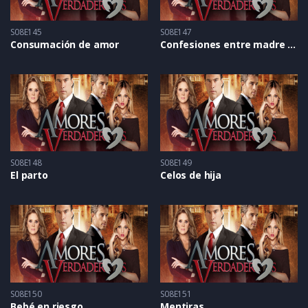
S08E145
S08E147
Consumación de amor
Confesiones entre madre e hija
S08E148
S08E149
El parto
Celos de hija
S08E150
S08E151
Bebé en riesgo
Mentiras