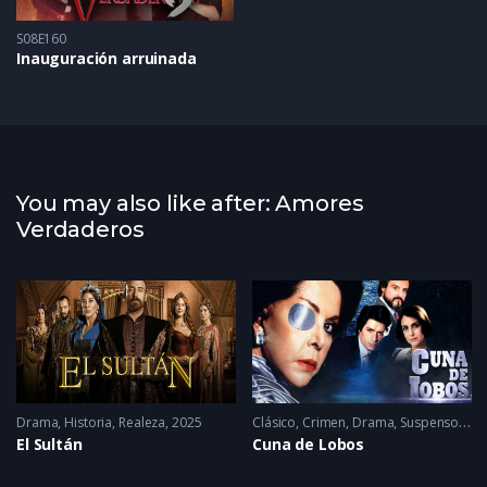
S08E160
Inauguración arruinada
You may also like after: Amores
Verdaderos
Drama
,
Historia
,
Realeza
2025
Clásico
,
Crimen
,
Drama
,
Suspenso
19
El Sultán
Cuna de Lobos