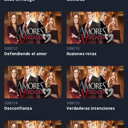
S08E152
S08E153
Defendiendo el amor
Ilusiones rotas
S08E154
S08E155
Desconfianza
Verdaderas intenciones