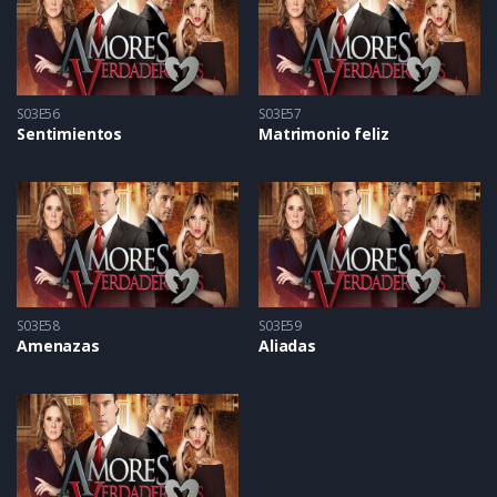
S03E56
S03E57
Sentimientos
Matrimonio feliz
S03E58
S03E59
Amenazas
Aliadas