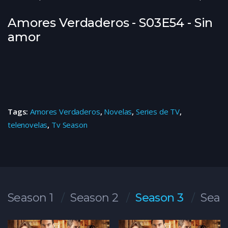
Amores Verdaderos - S03E54 - Sin
amor
Tags:
Amores Verdaderos
,
Novelas
,
Series de TV
,
telenovelas
,
Tv Season
Season 1
Season 2
Season 3
Seas