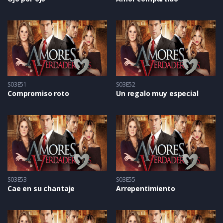
S03E51
S03E52
Compromiso roto
Un regalo muy especial
S03E53
S03E55
Cae en su chantaje
Arrepentimiento