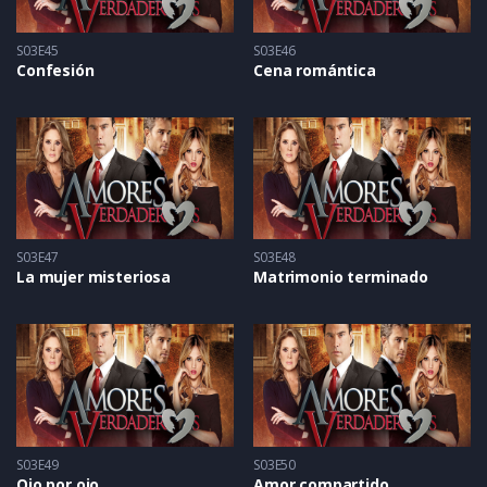
S03E45
S03E46
Confesión
Cena romántica
S03E47
S03E48
La mujer misteriosa
Matrimonio terminado
S03E49
S03E50
Ojo por ojo
Amor compartido