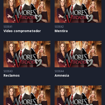
S03E41
S03E42
Video comprometedor
Mentira
S03E43
S03E44
Reclamos
Amnesia