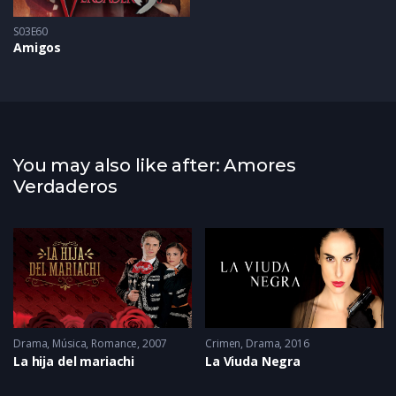
S03E60
Amigos
You may also like after: Amores
Verdaderos
omance
Drama
2022
,
Música
,
Romance
2007
Crimen
,
Drama
2016
La hija del mariachi
La Viuda Negra