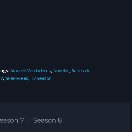
Tags:
Amores Verdaderos
,
Novelas
,
Series de
TV
,
telenovelas
,
Tv Season
eason 7
Season 8