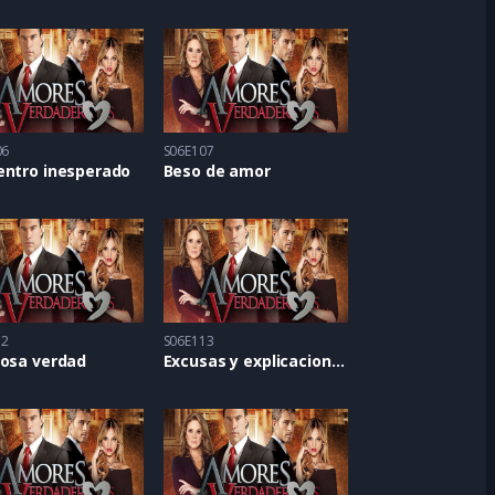
06
S06E107
entro inesperado
Beso de amor
12
S06E113
rosa verdad
Excusas y explicaciones