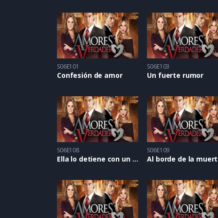
S06E101
S06E103
Confesión de amor
Un fuerte rumor
S06E108
S06E109
Ella lo detiene con un beso
Al borde de la muer