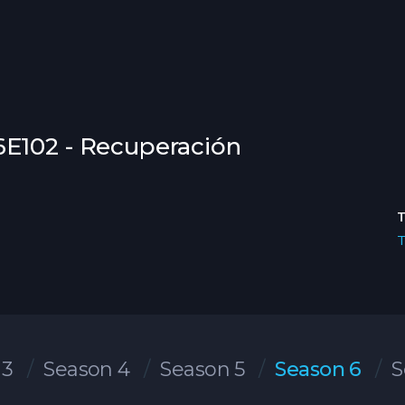
E102 - Recuperación
 3
Season 4
Season 5
Season 6
S