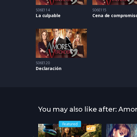
S06E114
S06E115
La culpable
S06E120
Declaración
You may also like after: Amo
Featured