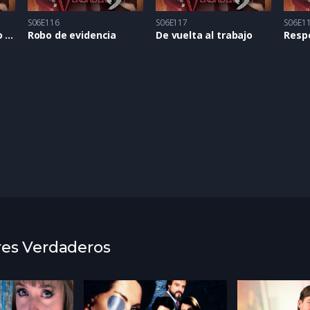
S06E116
S06E117
S06E1
Cena de compromiso arruinada
Robo de evidencia
De vuelta al trabajo
Resp
res Verdaderos