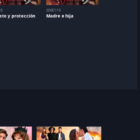
18
S06E119
eto y protección
Madre e hija