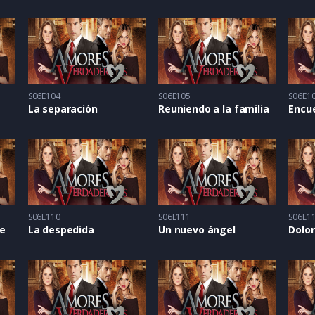
S06E104
S06E105
S06E1
La separación
Reuniendo a la familia
Encu
S06E110
S06E111
S06E1
te
La despedida
Un nuevo ángel
Dolo