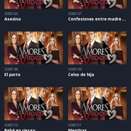
S08E146
S08E147
Asesina
Confesiones entre madre e hija
S08E148
S08E149
El parto
Celos de hija
S08E150
S08E151
Bebé en riesgo
Mentiras