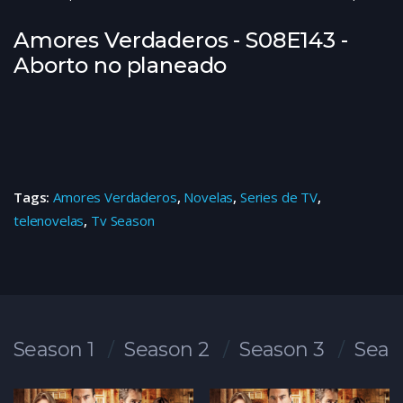
Amores Verdaderos - S08E143 -
Aborto no planeado
Tags:
Amores Verdaderos
,
Novelas
,
Series de TV
,
telenovelas
,
Tv Season
Season 1
Season 2
Season 3
Seas