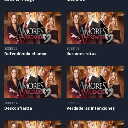
S08E152
S08E153
Defendiendo el amor
Ilusiones rotas
S08E154
S08E155
Desconfianza
Verdaderas intenciones