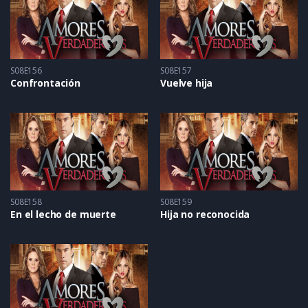
S08E156
S08E157
Confrontación
Vuelve hija
S08E158
S08E159
En el lecho de muerte
Hija no reconocida