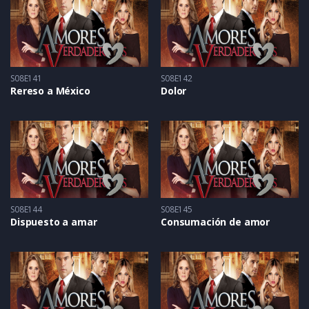
S08E141
S08E142
Rereso a México
Dolor
S08E144
S08E145
Dispuesto a amar
Consumación de amor