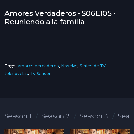
Amores Verdaderos - S06E105 -
Reuniendo a la familia
Tags:
Amores Verdaderos
,
Novelas
,
Series de TV
,
telenovelas
,
Tv Season
Season 1
Season 2
Season 3
Seas