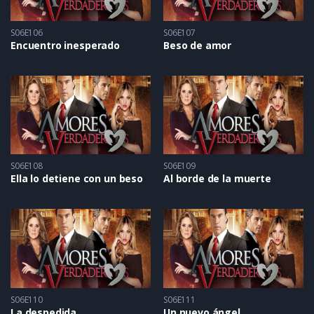
S06E106
S06E107
Encuentro inesperado
Beso de amor
S06E108
S06E109
Ella lo detiene con un beso
Al borde de la muerte
S06E110
S06E111
La despedida
Un nuevo ángel