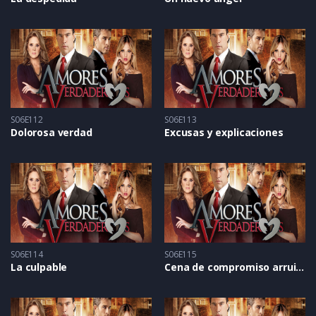
S06E112
S06E113
Dolorosa verdad
Excusas y explicaciones
S06E114
S06E115
La culpable
Cena de compromiso arruinada