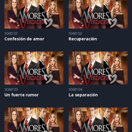
S06E101
S06E102
Confesión de amor
Recuperación
S06E103
S06E104
Un fuerte rumor
La separación