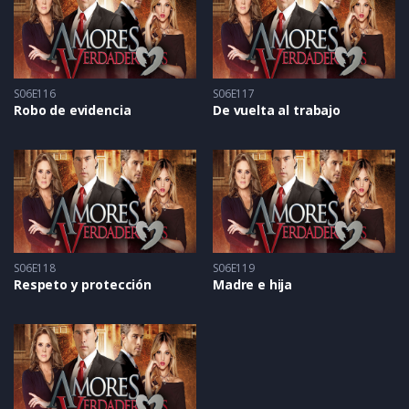
S06E116
S06E117
Robo de evidencia
De vuelta al trabajo
S06E118
S06E119
Respeto y protección
Madre e hija