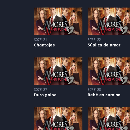
S07E121
S07E122
Chantajes
Súplica de amor
S07E127
S07E128
Duro golpe
Bebé en camino