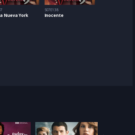
37
S07E138
 a Nueva York
Inocente
Feat