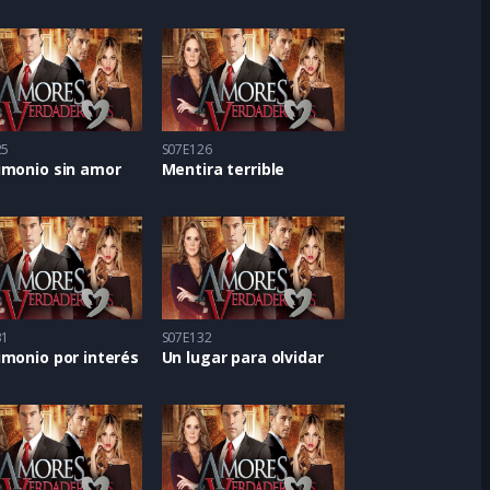
25
S07E126
imonio sin amor
Mentira terrible
31
S07E132
monio por interés
Un lugar para olvidar