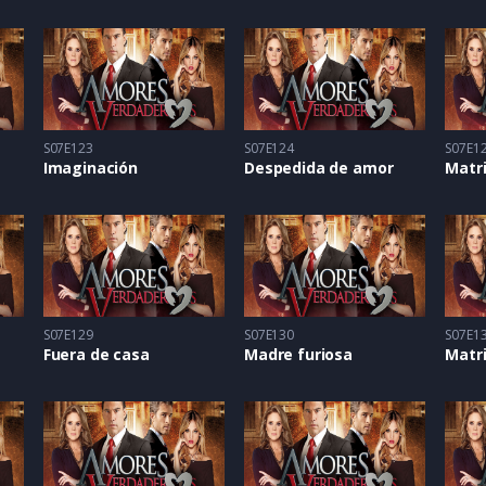
S07E123
S07E124
S07E1
Imaginación
Despedida de amor
Matr
S07E129
S07E130
S07E1
Fuera de casa
Madre furiosa
Matri