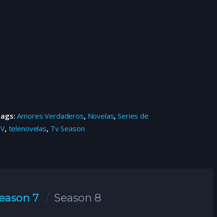
Tags:
Amores Verdaderos
,
Novelas
,
Series de
TV
,
telenovelas
,
Tv Season
eason 7
Season 8