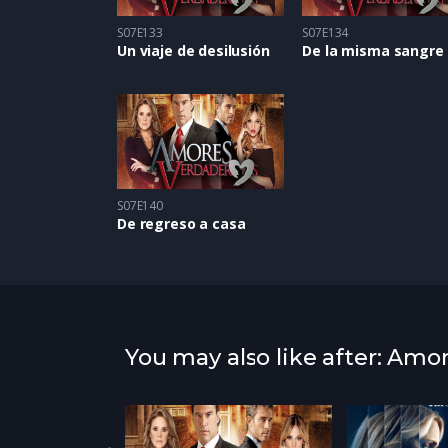
S07E133
S07E134
Un viaje de desilusión
De la misma sangre
S07E140
De regreso a casa
You may also like after: Amo