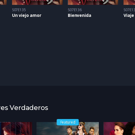
S07E135
S07E136
S07E1
Un viejo amor
Bienvenida
Viaje
res Verdaderos
Featured