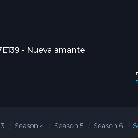
7E139 - Nueva amante
 3
Season 4
Season 5
Season 6
S